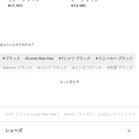
¥15,950
¥34,980
あなたにおすすめのタグ
ブラック
Lunar New Year
Tシャツ ブラック
スニーカー ブラック
atmos ブラック
パンツ ブラック
メンズ ブラック
快適 ブラック
コスパ ブラック
ロングパンツ ブラック
ジャケット ブラック
もっと見る ▼
atmos pink ブラック
ブラック レディース
クラシック Lunar New Year
New Balance Lunar New Year
ロングパンツ Lunar New Year
コットン素材 Lunar New Year
パンツ Lunar New Year
メンズ Lunar New Year
レディース Lunar New Year
TOP
ブラック Lunar New Year | atmos（アトモス） 公式オンラインストア
ウーブン Lunar New Year
ベージュ Lunar New Year
シューズ