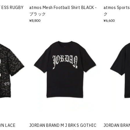
T ESS RUGBY
atmos Mesh Football Shirt BLACK -
atmos Sport
ブラック
ク
¥8,800
¥6,600
VN LACE
JORDAN BRAND M J BRK S GOTHIC
JORDAN BRAND