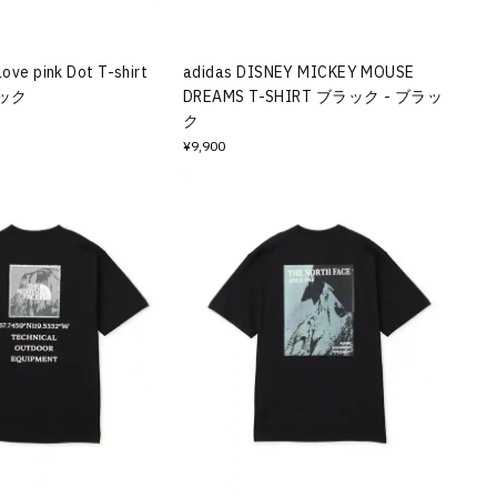
Love pink Dot T-shirt
adidas DISNEY MICKEY MOUSE
ラック
DREAMS T-SHIRT ブラック - ブラッ
ク
¥9,900