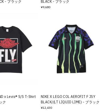
ACK - ブラック
BLACK - ブラック
¥9,680
 x Levis® S/S T-Shirt
NIKE X LEGO COL AEROFIT F JSY
ラック
BLACK/(LT LIQUID LIME) - ブラック
¥12,430