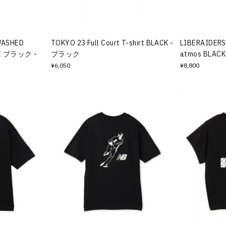
WASHED
TOKYO 23 Full Court T-shirt BLACK -
LIBERAIDERS 
EE ブラック -
ブラック
atmos BLAC
¥6,050
¥8,800