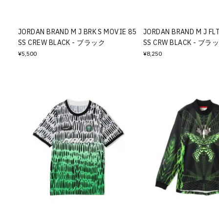
JORDAN BRAND M J BRK S MOVIE 85
JORDAN BRAND M J FLT
SS CREW BLACK - ブラック
SS CRW BLACK - ブラ
¥5,500
¥8,250