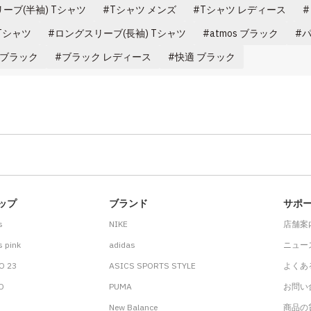
ーブ(半袖) Tシャツ
Tシャツ メンズ
Tシャツ レディース
k Tシャツ
ロングスリーブ(長袖) Tシャツ
atmos ブラック
パ
nk ブラック
ブラック レディース
快適 ブラック
ップ
ブランド
サポ
s
NIKE
店舗案
 pink
adidas
ニュー
O 23
ASICS SPORTS STYLE
よくあ
.D
PUMA
お問い
New Balance
商品の貸