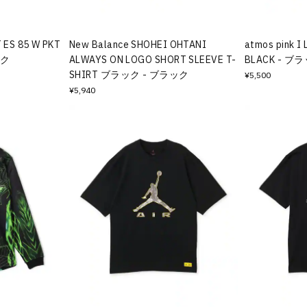
 ES 85 W PKT
New Balance SHOHEI OHTANI
atmos pink I 
ック
ALWAYS ON LOGO SHORT SLEEVE T-
BLACK - ブ
SHIRT ブラック - ブラック
¥5,500
¥5,940