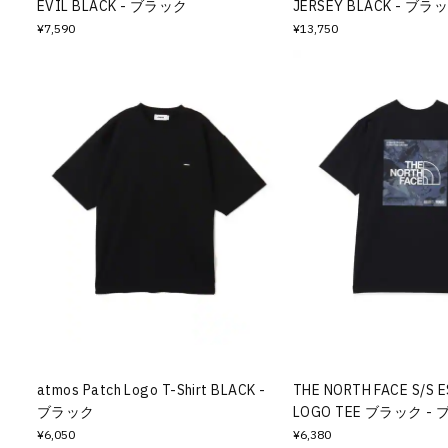
EVIL BLACK - ブラック
JERSEY BLACK - ブラ
¥7,590
¥13,750
atmos Patch Logo T-Shirt BLACK -
THE NORTH FACE S/S 
ブラック
LOGO TEE ブラック -
¥6,050
¥6,380