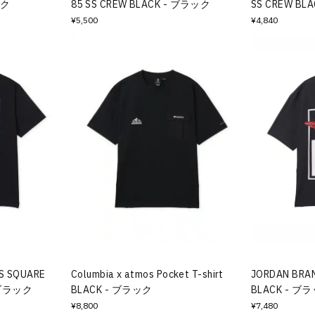
ック
85 SS CREW BLACK - ブラック
SS CREW BL
¥5,500
¥4,840
ES SQUARE
Columbia x atmos Pocket T-shirt
JORDAN BRAND
 ブラック
BLACK - ブラック
BLACK - ブ
¥8,800
¥7,480