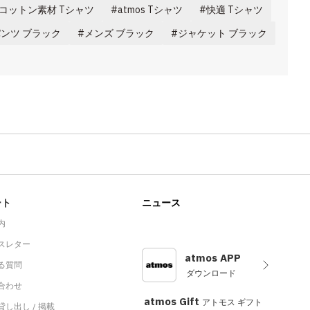
コットン素材 Tシャツ
atmos Tシャツ
快適 Tシャツ
ンツ ブラック
メンズ ブラック
ジャケット ブラック
ート
ニュース
内
スレター
atmos APP
る質問
ダウンロード
合わせ
atmos Gift
アトモス ギフト
し出し / 掲載