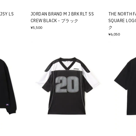
 JSY LS
JORDAN BRAND M J BRK RLT SS
THE NORTH F
CREW BLACK - ブラック
SQUARE LO
ク
¥5,500
¥6,050