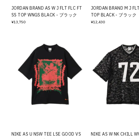
JORDAN BRAND AS W J FLT FLC FT
JORDAN BRAND M J FL
SS TOP WNGS BLACK - ブラック
TOP BLACK - ブラック
¥13,750
¥12,430
NIKE AS U NSW TEE LSE GOOD VS
NIKE AS W NK CHILL W