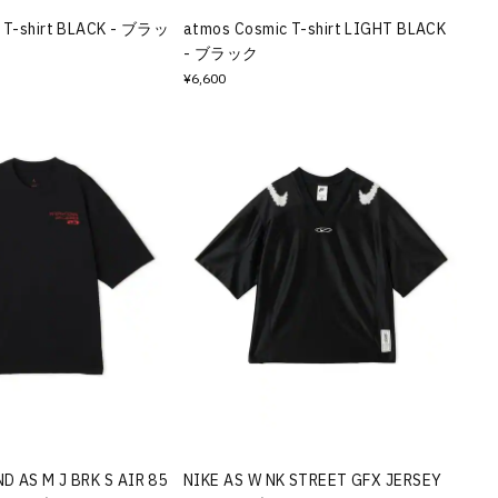
s T-shirt BLACK - ブラッ
atmos Cosmic T-shirt LIGHT BLACK
- ブラック
¥6,600
 AS M J BRK S AIR 85
NIKE AS W NK STREET GFX JERSEY