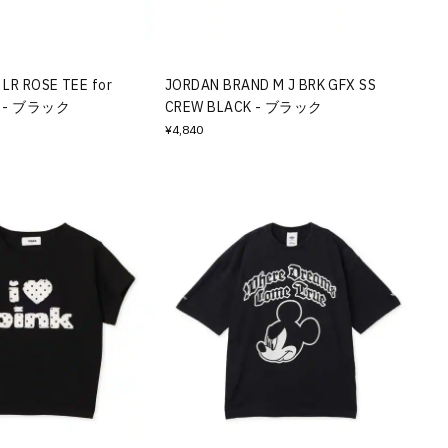
LR ROSE TEE for
JORDAN BRAND M J BRK GFX SS
K - ブラック
CREW BLACK - ブラック
¥4,840