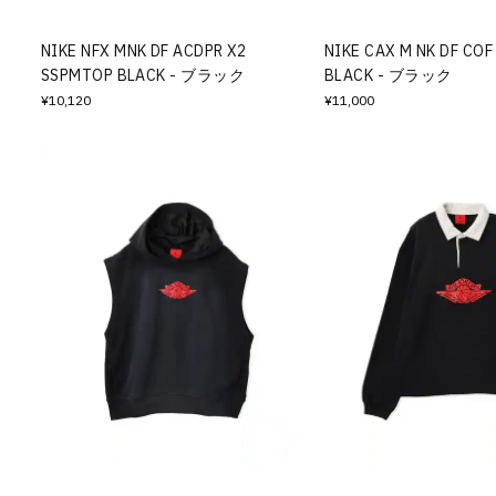
NIKE NFX MNK DF ACDPR X2
NIKE CAX M NK DF COF
SSPMTOP BLACK - ブラック
BLACK - ブラック
¥10,120
¥11,000