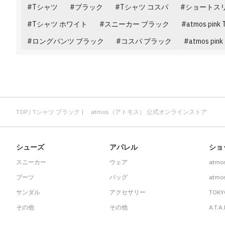
Tシャツ
ブラック
Tシャツ コスパ
ショートスリ
Tシャツ ホワイト
スニーカー ブラック
atmos pin
ロングパンツ ブラック
コスパ ブラック
atmos pi
TOP
Tシャツ ブラック | atmos（アトモス） 公式オンラインストア
シューズ
アパレル
ショ
スニーカー
ウェア
atmo
ブーツ
バッグ
atmos
サンダル
アクセサリー
TOKY
その他
その他
A.T.A