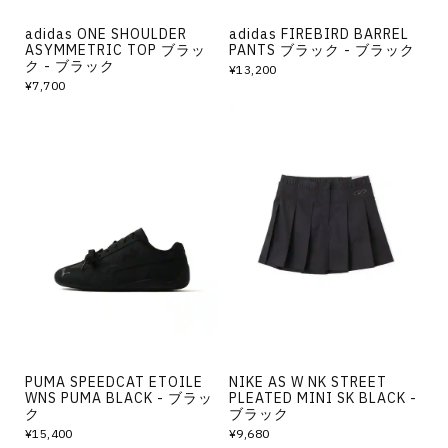
adidas ONE SHOULDER
adidas FIREBIRD BARREL
ASYMMETRIC TOP ブラッ
PANTS ブラック - ブラック
ク - ブラック
¥13,200
¥7,700
PUMA SPEEDCAT ETOILE
NIKE AS W NK STREET
WNS PUMA BLACK - ブラッ
PLEATED MINI SK BLACK -
ク
ブラック
¥15,400
¥9,680