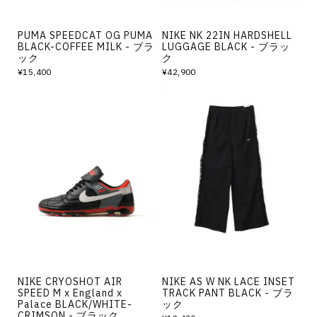
PUMA SPEEDCAT OG PUMA
NIKE NK 22IN HARDSHELL
BLACK-COFFEE MILK - ブラ
LUGGAGE BLACK - ブラッ
ック
ク
¥15,400
¥42,900
NIKE CRYOSHOT AIR
NIKE AS W NK LACE INSET
SPEED M x England x
TRACK PANT BLACK - ブラ
Palace BLACK/WHITE-
ック
CRIMSON - ブラック