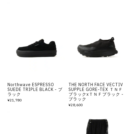
Northwave ESPRESSO
THE NORTH FACE VECTIV
SUEDE TRIPLE BLACK - ブ
SUPPLE GORE-TEX ＴＮＦ
ラック
ブラックxＴＮＦブラック -
ブラック
¥21,780
¥28,600