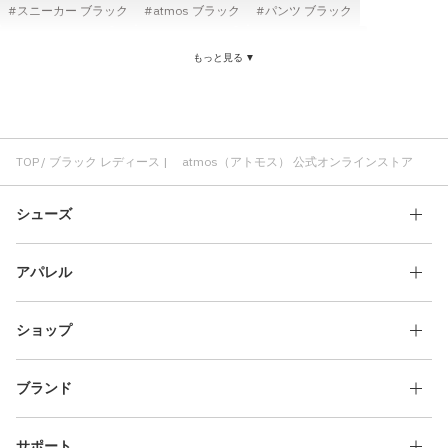
スニーカー ブラック
atmos ブラック
パンツ ブラック
メンズ ブラック
パンツ レディース
Tシャツ レディース
もっと見る ▼
コスパ ブラック
快適 ブラック
ロングパンツ ブラック
快適 レディース
ジャケット ブラック
atmos pink ブラック
ロングパンツ レディース
コスパ レディース
ジャケット レディース
adidas レディース
メンズ レディース
レディース クラシック
TOP
ブラック レディース | atmos（アトモス） 公式オンラインストア
シューズ
アパレル
ショップ
ブランド
サポート