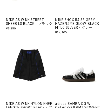
NIKE AS W NK STREET
NIKE SHOX R4 SP GREY
SHEER LS BLACK - ブラック
HAZE/LIME GLOW-BLACK-
MTLC SILVER - グレー
¥8,250
¥24,200
NIKE AS W NK NYLON KNEE
adidas SAMBA OG W
LENGTH SHORT BLACK - ブ
CBLACK/SILVMT/FTWWHT