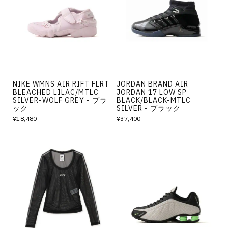
その他
すべてのウェア
NIKE WMNS AIR RIFT FLRT
JORDAN BRAND AIR
BLEACHED LILAC/MTLC
JORDAN 17 LOW SP
SILVER-WOLF GREY - ブラ
BLACK/BLACK-MTLC
ック
SILVER - ブラック
¥18,480
¥37,400