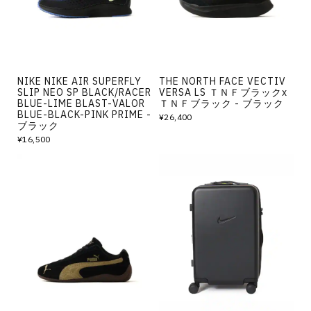
NIKE NIKE AIR SUPERFLY
THE NORTH FACE VECTIV
SLIP NEO SP BLACK/RACER
VERSA LS ＴＮＦブラックx
BLUE-LIME BLAST-VALOR
ＴＮＦブラック - ブラック
BLUE-BLACK-PINK PRIME -
¥26,400
ブラック
¥16,500