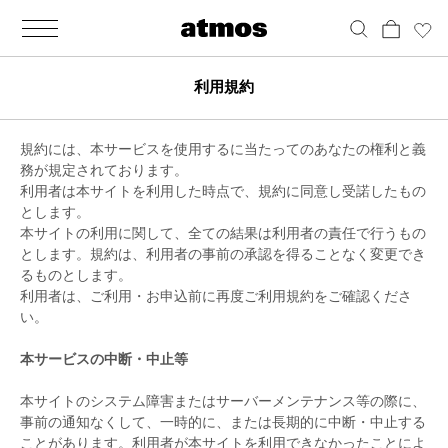
MEN
シューズ
ウェア
バッグ
アクセサリー
その他
WOMENS
シューズ
ウェア
バッグ
アクセサリー
その他
ALL
ALL
ALL
ALL
ALL
ALL
ALL
ALL
ALL
ALL
ALL
ALL
MENS
MENS
MENS
MENS
MENS
MENS
WOMENS
WOMENS
WOMENS
WOMENS
WOMENS
WOMENS
シューズ
ウェア
バッグ
アクセサリー
その他
シューズ
ウェア
バッグ
アクセサリー
その他
利用規約
シューズ
スニーカー
トップス
バックパック / リュック
ポーチ / ウォレット
シューケア / グッズ
シューズ
スニーカー
トップス
バックパック / リュック
ポーチ / ウォレット
シューケア / グッズ
規約には、本サービスを使用するに当たってのあなたの権利と義
ウェア
ブーツ
アウター
ショルダー / メッセンジャーバッグ
帽子
おもちゃ / フィギュア
ウェア
ブーツ
アウター
ショルダー / メッセンジャーバッグ
帽子
おもちゃ / フィギュア
務が規定されております。
利用者は本サイトを利用した時点で、規約に同意し受諾したもの
バッグ
サンダル
パンツ
トート / エコバッグ
グッズ / アクセサリー
その他
バッグ
サンダル / パンプス
パンツ
トート / エコバッグ
グッズ / アクセサリー
その他
とします。
本サイトの利用に関して、全ての結果は利用者の責任で行うもの
アクセサリー
その他
ソックス
クラッチ / セカンドバッグ
その他
すべてのその他
アクセサリー
その他
ワンピース
クラッチ / セカンドバッグ
その他
すべてのその他
とします。規約は、利用者の事前の承認を得ることなく変更でき
るものとします。
その他
すべてのシューズ
アンダーウェア
ウエストバッグ
すべてのアクセサリー
その他
すべてのシューズ
スカート
ウエストバッグ
すべてのアクセサリー
利用者は、ご利用・お申込前に再度ご利用規約をご確認くださ
い。
水着
その他
ソックス
その他
本サービスの中断・中止等
その他
すべてのバッグ
アンダーウェア
すべてのバッグ
本サイトのシステム障害またはサーバーメンテナンス等の際に、
事前の通知なくして、一時的に、または長期的に中断・中止する
すべてのウェア
水着
ことがあります。利用者が本サイトを利用できなかったことによ