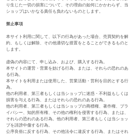
り生じた一切の損害について、その理由の如何にかかわらず、当
その他
ショップはいかなる責任も負わないものとします。
すべてのウェア
禁止事項
本サイト利用に関して、以下の行為があった場合、売買契約を解
約、もしくは解除、その他適切な措置をとることができるものと
します。
虚偽の内容にて、申し込み、および、購入する行為。
本サイトの運営・営業を妨げる行為、または、それらの恐れのあ
る行為。
本サイトを利用または使用した、営業活動・営利を目的とする行
為。
他の利用者、第三者もしくは当ショップに迷惑・不利益もしくは
損害を与える行為、またはそれらの恐れのある行為。
他の利用者、第三者もしくは当ショップの商標権、著作権、プラ
イバシー、知的所有権、その他の権利を侵害する行為、または、
それらの恐れのある行為。他の利用者、第三者もしくは当ショッ
プを誹謗中傷する行為。
公序良俗に反する行為、その他法令に違反する行為、またはそれ