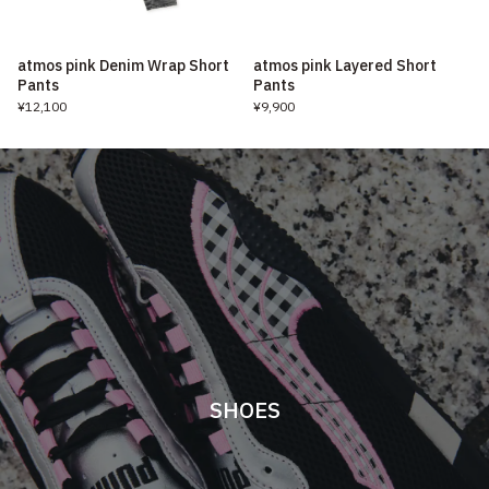
atmos pink Denim Wrap Short
atmos pink Layered Short
Pants
Pants
¥12,100
¥9,900
SHOES