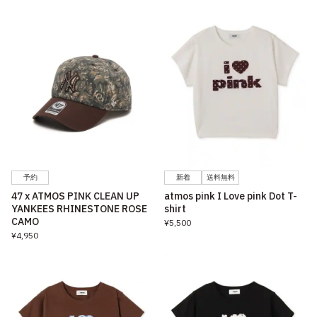
予約
新着
送料無料
47 x ATMOS PINK CLEAN UP
atmos pink I Love pink Dot T-
YANKEES RHINESTONE ROSE
shirt
CAMO
¥5,500
¥4,950