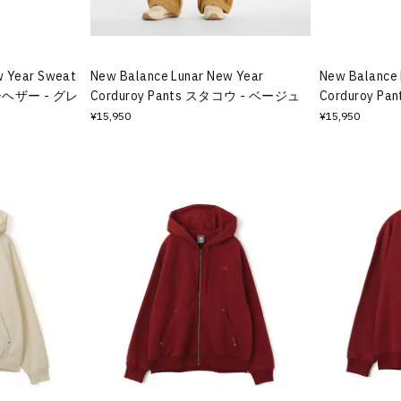
w Year Sweat
New Balance Lunar New Year
New Balance 
ヘザー - グレ
Corduroy Pants スタコウ - ベージュ
Corduroy P
¥15,950
¥15,950