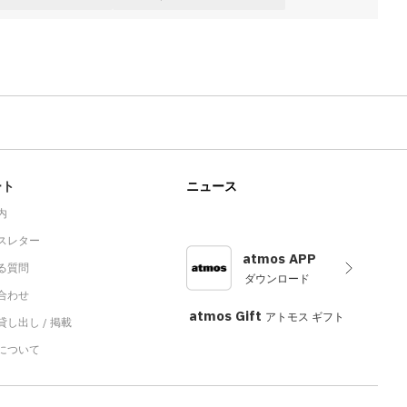
ート
ニュース
内
スレター
atmos APP
る質問
ダウンロード
合わせ
atmos Gift
アトモス ギフト
し出し / 掲載
sについて