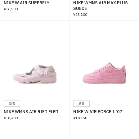
NIKE W AIR SUPERFLY
NIKE WMNS AIR MAX PLUS
SUEDE
¥16,500
¥23,100
新着
新着
NIKE WMNS AIR RIFT FLRT
NIKE W AIR FORCE 1 '07
¥18,480
¥18,150