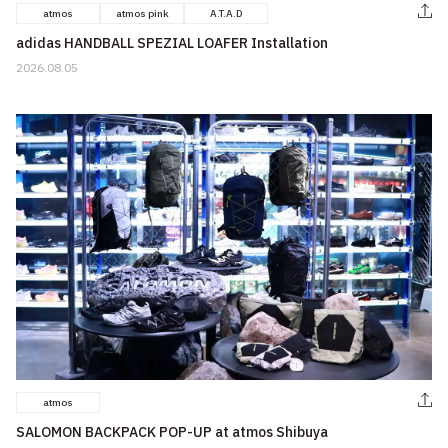
atmos
atmos pink
A.T.A.D
その他
adidas HANDBALL SPEZIAL LOAFER Installation
すべてのウェア
2026.08.05
atmos
SALOMON BACKPACK POP-UP​ at atmos Shibuya