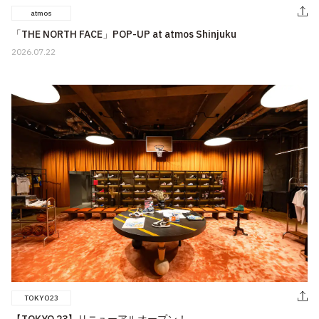
atmos
「THE NORTH FACE」POP-UP at atmos Shinjuku
2026.07.22
TOKYO23
【TOKYO 23】リニューアルオープン！