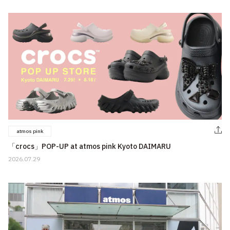
atmos pink
「crocs」POP-UP at atmos pink Kyoto DAIMARU
2026.07.29