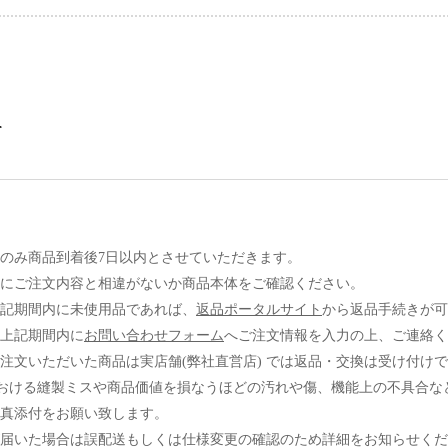
て
】
のみ商品到着後7日以内とさせていただきます。
にご注文内容と相違がないか商品本体をご確認ください。
記期間内に未使用品であれば、
返品ポータルサイト
から返品手続きが可
上記期間内に
お問い合わせフォーム
へご注文情報を入力の上、ご連絡く
注文いただいた商品は実店舗(弊社直営店) では返品・交換は受け付け
における縫製ミスや商品価値を損なうほどの汚れや傷、機能上の不具合な
真添付をお願い致します。
届いた場合は誤配送もしくは仕様変更の確認のため詳細をお知らせくだ