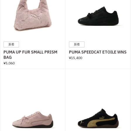
新着
新着
PUMA UP FUR SMALL PRISM
PUMA SPEEDCAT ETOILE WNS
BAG
¥15,400
¥5,060