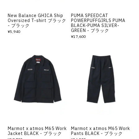
New Balance GHICA Ship
PUMA SPEEDCAT
Oversized T-shirt ブラック
POWERPUFFGIRLS PUMA
- ブラック
BLACK-PUMA SILVER-
GREEN - ブラック
¥5,940
¥17,600
Marmot x atmos M65 Work
Marmot x atmos M65 Work
Jacket BLACK - ブラック
Pants BLACK - ブラック