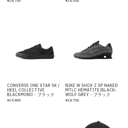
¥18,700
¥16,500
CONVERSE ONE STAR SK /
NIKE W SHOX Z SP NAKED
HEEL COLLECTIVE
MTLC HEMATITE/BLACK-
BLACKMONO - ブラック
WOLF GREY - ブラック
¥19,800
¥18,700