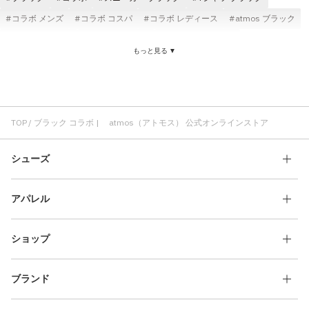
コラボ メンズ
コラボ コスパ
コラボ レディース
atmos ブラック
パンツ ブラック
メンズ ブラック
スニーカー コラボ
もっと見る ▼
Tシャツ コラボ
atmos コラボ
ジャケット ブラック
ロングパンツ ブラック
コスパ ブラック
コラボ atmos pink
atmos pink ブラック
コラボ ショートスリーブ(半袖)
ブラック レディース
コラボ パンツ
快適 ブラック
TOP
ブラック コラボ | atmos（アトモス） 公式オンラインストア
シューズ
アパレル
ショップ
ブランド