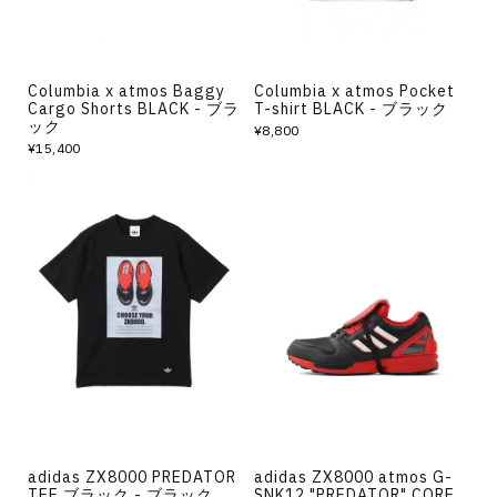
Columbia x atmos Baggy
Columbia x atmos Pocket
Cargo Shorts BLACK - ブラ
T-shirt BLACK - ブラック
ック
¥8,800
¥15,400
adidas ZX8000 PREDATOR
adidas ZX8000 atmos G-
TEE ブラック - ブラック
SNK12 "PREDATOR" CORE