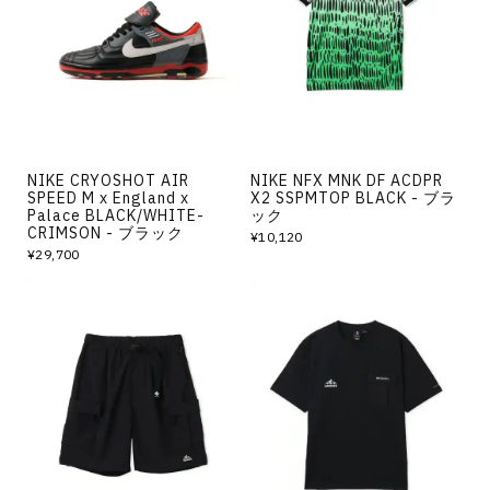
その他
すべてのウェア
NIKE CRYOSHOT AIR
NIKE NFX MNK DF ACDPR
SPEED M x England x
X2 SSPMTOP BLACK - ブラ
Palace BLACK/WHITE-
ック
CRIMSON - ブラック
¥10,120
¥29,700