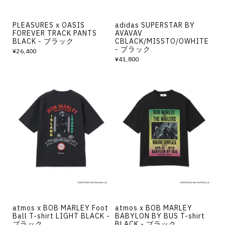
PLEASURES x OASIS
adidas SUPERSTAR BY
FOREVER TRACK PANTS
AVAVAV
BLACK - ブラック
CBLACK/MISSTO/OWHITE
- ブラック
¥26,400
¥41,800
atmos x BOB MARLEY Foot
atmos x BOB MARLEY
Ball T-shirt LIGHT BLACK -
BABYLON BY BUS T-shirt
ブラック
BLACK - ブラック