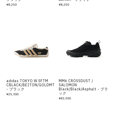
¥8,250
¥8,250
adidas TOKYO W SFTM
MM6 CROSSDUST /
CBLACK/BEITON/GOLDMT
SALOMON
- ブラック
Black/Black/Asphalt - ブラ
ック
¥25,300
¥82,500