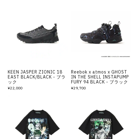
KEEN JASPER ZIONIC 18
Reebok x atmos x GHOST
EAST BLACK/BLACK - ブラ
IN THE SHELL INSTAPUMP
ック
FURY 94 BLACK - ブラック
¥22,000
¥29,700