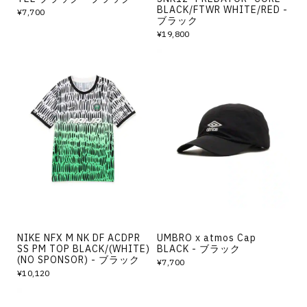
BLACK/FTWR WHITE/RED -
¥7,700
ブラック
¥19,800
NIKE NFX M NK DF ACDPR
UMBRO x atmos Cap
SS PM TOP BLACK/(WHITE)
BLACK - ブラック
(NO SPONSOR) - ブラック
¥7,700
¥10,120