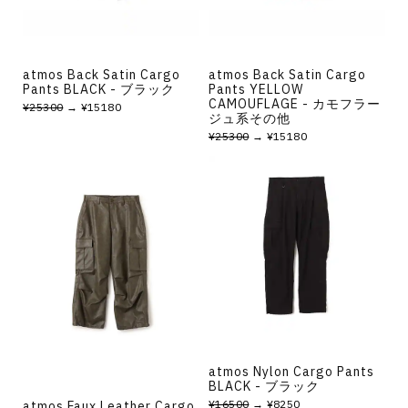
atmos Back Satin Cargo
atmos Back Satin Cargo
Pants BLACK - ブラック
Pants YELLOW
CAMOUFLAGE - カモフラー
¥25300
→ ¥15180
ジュ系その他
¥25300
→ ¥15180
atmos Nylon Cargo Pants
BLACK - ブラック
¥16500
→ ¥8250
atmos Faux Leather Cargo