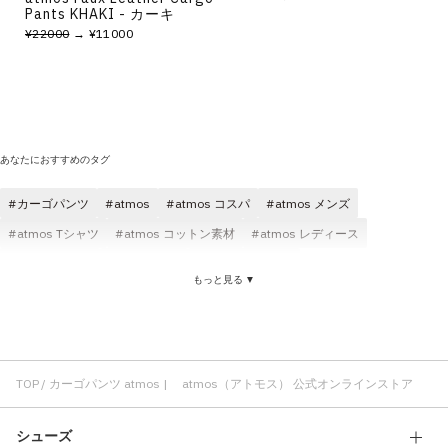
Pants KHAKI - カーキ
¥22000
→ ¥11000
あなたにおすすめのタグ
カーゴパンツ
atmos
atmos コスパ
atmos メンズ
atmos Tシャツ
atmos コットン素材
atmos レディース
atmos パンツ
atmos ロゴ
atmos ブラック
もっと見る ▼
atmos ショートスリーブ(半袖)
atmos ニット
atmos 刺繍
カーゴパンツ レディース
カーゴパンツ メンズ
カーゴパンツ ブラック
カーゴパンツ atmos pink
カーゴパンツ コットン素材
カーゴパンツ コスパ
カーゴパンツ クラシック
カーゴパンツ 刺繍
TOP
カーゴパンツ atmos | atmos（アトモス） 公式オンラインストア
カーゴパンツ プリント
シューズ