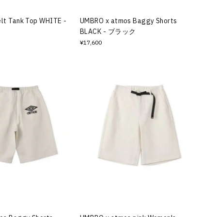
elt Tank Top WHITE -
UMBRO x atmos Baggy Shorts
BLACK - ブラック
¥17,600