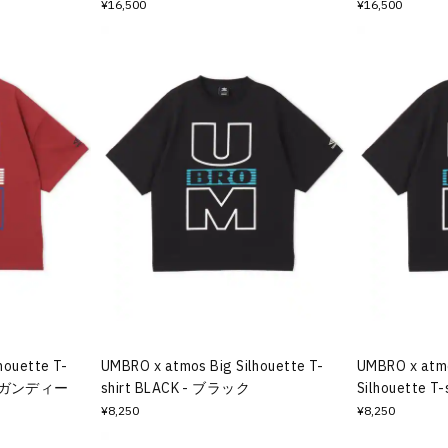
¥16,500
¥16,500
houette T-
UMBRO x atmos Big Silhouette T-
UMBRO x atmo
 バーガンディー
shirt BLACK - ブラック
Silhouette 
¥8,250
¥8,250