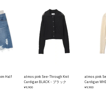
nim Half
atmos pink See-Through Knit
atmos pink S
Cardigan BLACK - ブラック
Cardigan W
¥9,900
¥9,900