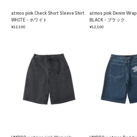
atmos pink Check Short Sleeve Shirt
atmos pink Denim Wrap
WHITE - ホワイト
BLACK - ブラック
¥12,100
¥12,100