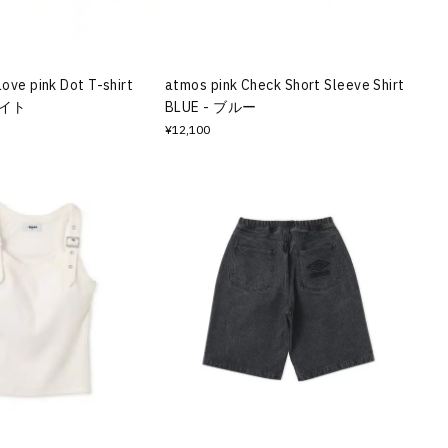
Love pink Dot T-shirt
atmos pink Check Short Sleeve Shirt
ワイト
BLUE - ブルー
¥12,100