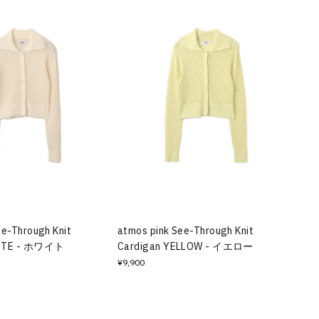
ee-Through Knit
atmos pink See-Through Knit
HITE - ホワイト
Cardigan YELLOW - イエロー
¥9,900