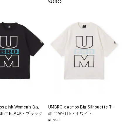
¥16,500
s pink Women's Big
UMBRO x atmos Big Silhouette T-
T-shirt BLACK - ブラック
shirt WHITE - ホワイト
¥8,250