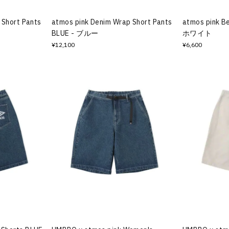
 Short Pants
atmos pink Denim Wrap Short Pants
atmos pink B
BLUE - ブルー
ホワイト
¥12,100
¥6,600