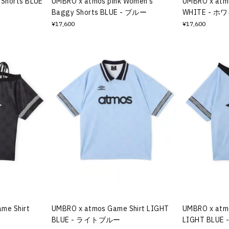
Shorts BLUE
UMBRO x atmos pink Women's
UMBRO x atm
Baggy Shorts BLUE - ブルー
WHITE - ホ
¥17,600
¥17,600
me Shirt
UMBRO x atmos Game Shirt LIGHT
UMBRO x atmo
BLUE - ライトブルー
LIGHT BLU