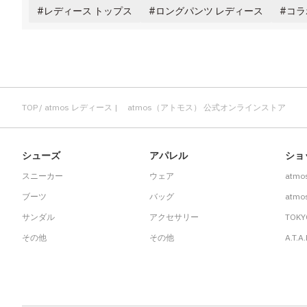
レディース トップス
ロングパンツ レディース
コラ
TOP
atmos レディース | atmos（アトモス） 公式オンラインストア
シューズ
アパレル
ショ
スニーカー
ウェア
atmo
ブーツ
バッグ
atmos
サンダル
アクセサリー
TOKY
その他
その他
A.T.A