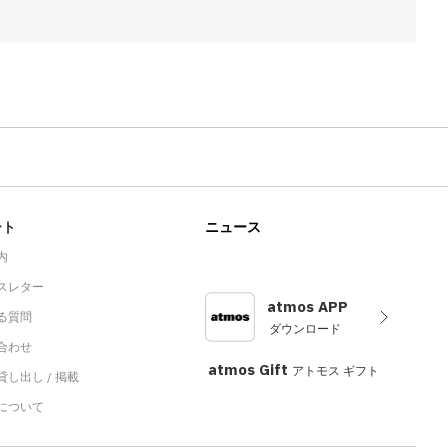
ート
ニュース
内
スレター
atmos APP
る質問
ダウンロード
合わせ
atmos Gift
アトモス ギフト
し出し / 掲載
sについて