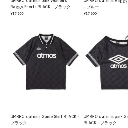
UMBRO x atmos pink Women's
UMBRO x atmos Baggy 
Baggy Shorts BLACK - ブラック
- ブルー
¥17,600
¥17,600
UMBRO x atmos Game Shirt BLACK -
UMBRO x atmos pink Ga
ブラック
BLACK - ブラック