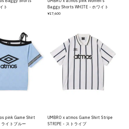
os Baggy Shorts
UMBRO x atmos pink Women's
ワイト
Baggy Shorts WHITE - ホワイト
¥17,600
s pink Game Shirt
UMBRO x atmos Game Shirt Stripe
E - ライトブルー
STRIPE - ストライプ