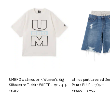
UMBRO x atmos pink Women's Big
atmos pink Layered De
Silhouette T-shirt WHITE - ホワイト
Pants BLUE - ブルー
¥8,250
¥13200
→ ¥7920