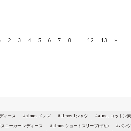
2
3
4
5
6
7
8
12
13
»
1
...
k レディース
atmos メンズ
atmos Tシャツ
atmos コットン
スニーカー レディース
atmos ショートスリーブ(半袖)
パンツ