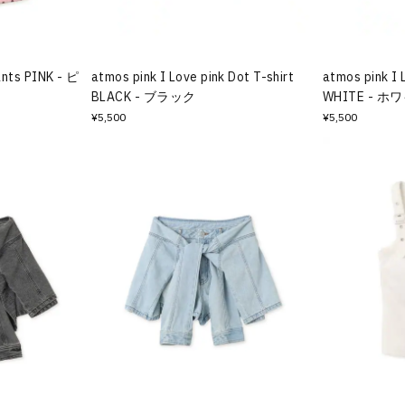
ants PINK - ピ
atmos pink I Love pink Dot T-shirt
atmos pink I 
BLACK - ブラック
WHITE - ホ
¥5,500
¥5,500