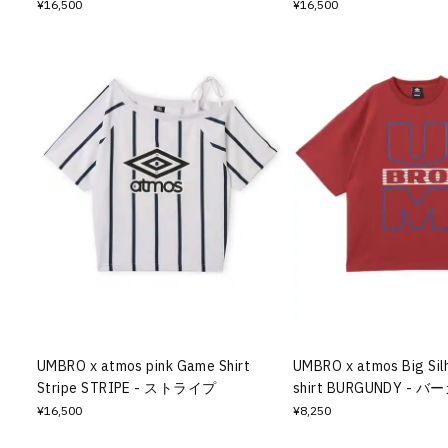
¥16,500
¥16,500
UMBRO x atmos pink Game Shirt
UMBRO x atmos Big Sil
Stripe STRIPE - ストライプ
shirt BURGUNDY -
¥16,500
¥8,250