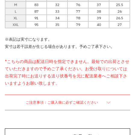
M
83
32
76
37
25.5
L
87
33
77
38
26
XL
91
34
78
39
26.5
XXL
95
35
79
40
27
※表記は実寸になります。
実寸は若干誤差が生じる場合があります。予めご了承下さい。
*こちらの商品は配送日時を指定できません。最短での出荷とさせ
ていただきますので予めご了承ください。お受け取りについては
出荷完了時にお送りする送り状番号を元に配送業者へご相談下さ
いますようお願い致します。
ご注意事項：ご購入前に必ずご確認ください