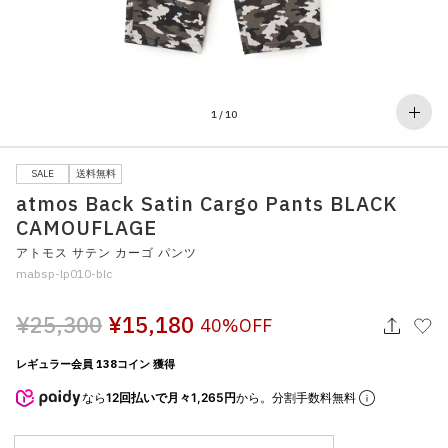
その他
すべてのウェア
1
/
10
SALE
送料無料
atmos Back Satin Cargo Pants BLACK
CAMOUFLAGE
アトモス サテン カーゴ パンツ
mabsp-lp010-blc
¥25,300
¥15,180
40%OFF
レギュラー会員 138コイン 獲得
なら
12回払いで月々1,265円
から。分割手数料無料