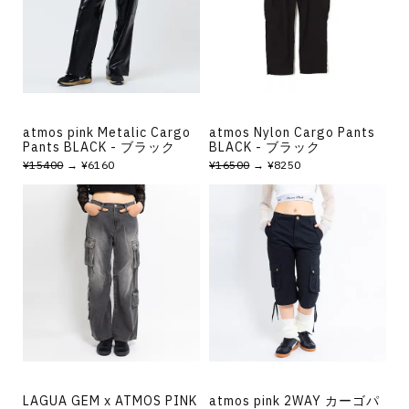
atmos pink Metalic Cargo
atmos Nylon Cargo Pants
Pants BLACK - ブラック
BLACK - ブラック
¥15400
→ ¥6160
¥16500
→ ¥8250
LAGUA GEM x ATMOS PINK
atmos pink 2WAY カーゴパ