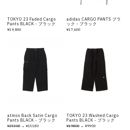
TOKYO 23 Faded Cargo
adidas CARGO PANTS ブラ
Pants BLACK - ブラック
ック - ブラック
¥19,800
¥17,600
atmos Back Satin Cargo
TOKYO 23 Washed Cargo
Pants BLACK - ブラック
Pants BLACK - ブラック
¥25300
→ ¥15180
¥19800
→ ¥9900