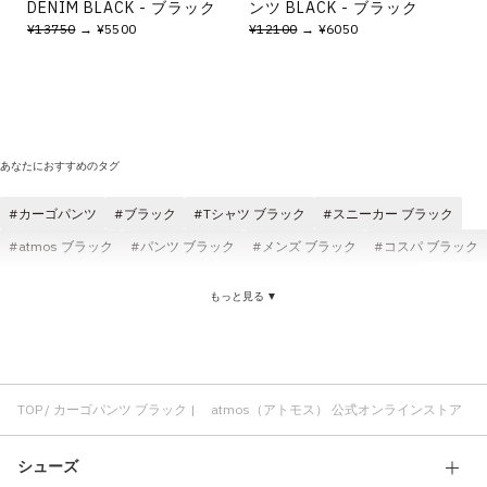
DENIM BLACK - ブラック
ンツ BLACK - ブラック
¥13750
→ ¥5500
¥12100
→ ¥6050
あなたにおすすめのタグ
カーゴパンツ
ブラック
Tシャツ ブラック
スニーカー ブラック
atmos ブラック
パンツ ブラック
メンズ ブラック
コスパ ブラック
快適 ブラック
ロングパンツ ブラック
ジャケット ブラック
もっと見る ▼
atmos pink ブラック
ブラック レディース
カーゴパンツ レディース
カーゴパンツ メンズ
カーゴパンツ atmos pink
カーゴパンツ コットン素材
カーゴパンツ コスパ
カーゴパンツ クラシック
カーゴパンツ atmos
カーゴパンツ 刺繍
TOP
カーゴパンツ ブラック | atmos（アトモス） 公式オンラインストア
カーゴパンツ プリント
シューズ