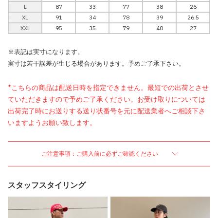
L
87
33
77
38
26
XL
91
34
78
39
26.5
XXL
95
35
79
40
27
※表記は実寸になります。
実寸は若干誤差が生じる場合があります。予めご了承下さい。
*こちらの商品は配送日時を指定できません。最短での出荷とさせ
ていただきますので予めご了承ください。お受け取りについては
出荷完了時にお送りする送り状番号を元に配送業者へご相談下さ
いますようお願い致します。
ご注意事項：ご購入前に必ずご確認ください
スタッフスタイリング