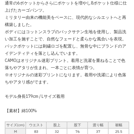
通常の6ポケットからさらにポケットを増やし8ポケット仕様に仕
上げたカーゴパンツ。
ミリタリー由来の機能美をベースに、現代的なシルエットへと再
構築しました。
ボディにはコットンスラブのバックサテン生地を使用し、製品洗
い加工を施すことで、自然なフェードと柔らかな風合いを表現。
バックポケットには刺繍ロゴを配置し、無骨な中にブランドのア
イデンティティを落とし込んでいます。
CAMOはオリジナル迷彩プリント。着用と洗濯を重ねることで色
落ちやアタリが生まれ、一本ごとに表情が育つ。
※オリジナルの迷彩プリントになります。着用や洗濯により色落
ちやアタリ感がでます。
モデル身長179cm / Lサイズ着用
【素材】綿100%
サイズ(cm)
ウエスト
股上
股下
渡り幅
裾幅
M
83
32
76
37
25.5