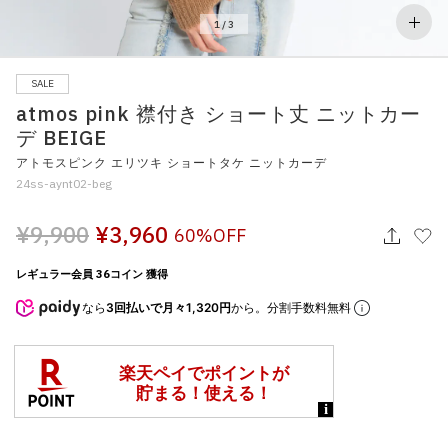
その他
1
/
3
すべてのウェア
SALE
atmos pink 襟付き ショート丈 ニットカー
デ BEIGE
アトモスピンク エリツキ ショートタケ ニットカーデ
24ss-aynt02-beg
¥9,900
¥3,960
60%OFF
レギュラー会員 36コイン 獲得
なら
3回払いで月々1,320円
から。分割手数料無料