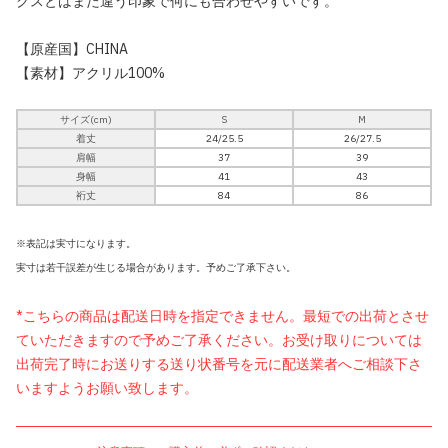
クスとはまた違う印象で何にも合わせやすいです。
【原産国】CHINA
【素材】アクリル100%
サイズ(cm)
S
M
着丈
24/25.5
26/27.5
肩幅
37
39
身幅
41
43
裄丈
84
86
※表記は実寸になります。
実寸は若干誤差が生じる場合があります。予めご了承下さい。
*こちらの商品は配送日時を指定できません。最短での出荷とさせ
ていただきますので予めご了承ください。お受け取りについては
出荷完了時にお送りする送り状番号を元に配送業者へご相談下さ
いますようお願い致します。