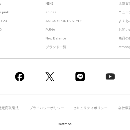
s
NIKE
店舗案
 pink
adidas
ニュー
O 23
ASICS SPORTS STYLE
よくあ
.D
PUMA
お問い
New Balance
商品の貸
ブランド一覧
atmo
特定商取引法
プライバシーポリシー
セキュリティポリシー
会社概
©atmos