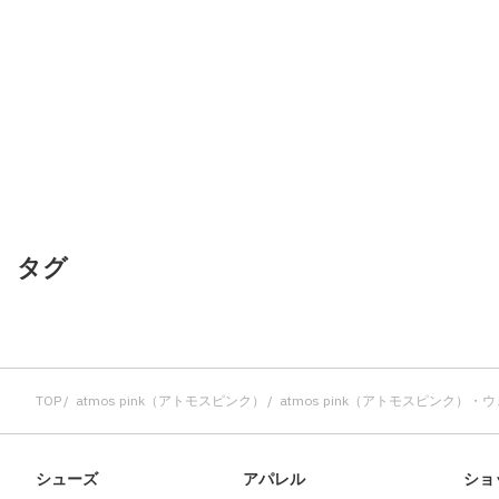
その他
すべてのウェア
タグ
TOP
atmos pink（アトモスピンク）
atmos pink（アトモスピンク）・
シューズ
アパレル
ショ