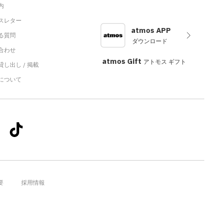
内
スレター
atmos APP
る質問
ダウンロード
合わせ
atmos Gift
アトモス ギフト
し出し / 掲載
sについて
要
採用情報