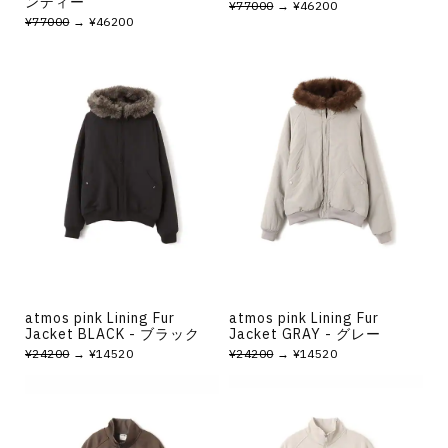
ンディー
¥77000
→ ¥46200
¥77000
→ ¥46200
atmos pink Lining Fur
atmos pink Lining Fur
Jacket BLACK - ブラック
Jacket GRAY - グレー
¥24200
→ ¥14520
¥24200
→ ¥14520