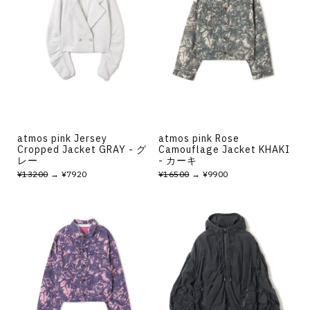
atmos pink Jersey
atmos pink Rose
Cropped Jacket GRAY - グ
Camouflage Jacket KHAKI
レー
- カーキ
¥13200
→ ¥7920
¥16500
→ ¥9900