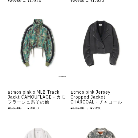
¥29700
→ ¥17820
¥29700
→ ¥17820
atmos pink x MLB Track
atmos pink Jersey
Jackt CAMOUFLAGE - カモ
Cropped Jacket
フラージュ系その他
CHARCOAL - チャコール
¥16500
→ ¥9900
¥13200
→ ¥7920