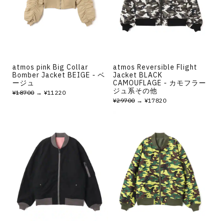
atmos pink Big Collar
atmos Reversible Flight
Bomber Jacket BEIGE - ベ
Jacket BLACK
ージュ
CAMOUFLAGE - カモフラー
ジュ系その他
¥18700
→ ¥11220
¥29700
→ ¥17820