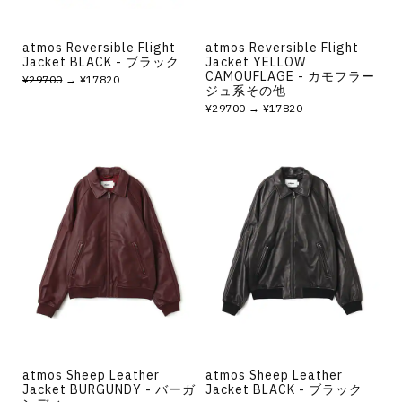
atmos Reversible Flight
atmos Reversible Flight
Jacket BLACK - ブラック
Jacket YELLOW
CAMOUFLAGE - カモフラー
¥29700
→ ¥17820
ジュ系その他
¥29700
→ ¥17820
atmos Sheep Leather
atmos Sheep Leather
Jacket BURGUNDY - バーガ
Jacket BLACK - ブラック