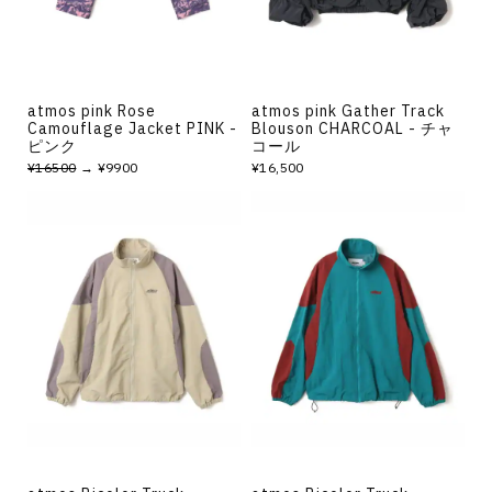
atmos pink Rose
atmos pink Gather Track
Camouflage Jacket PINK -
Blouson CHARCOAL - チャ
ピンク
コール
¥16500
→ ¥9900
¥16,500