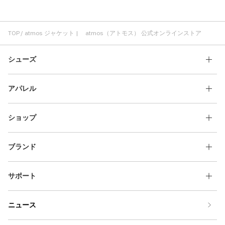
ジャケット レディース
atmos ニット
快適 ジャケット
atmos 刺繍
ジャケット クラシック
ジャケット 刺繍
ジャケット 軽い
ジャケット adidas
ジャケット アウトドア
TOP
atmos ジャケット | atmos（アトモス） 公式オンラインストア
シューズ
アパレル
ショップ
ブランド
サポート
ニュース