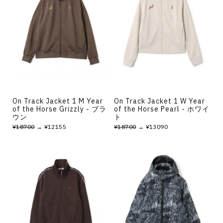
On Track Jacket 1 M Year
On Track Jacket 1 W Year
of the Horse Grizzly - ブラ
of the Horse Pearl - ホワイ
ウン
ト
¥18700
→ ¥12155
¥18700
→ ¥13090