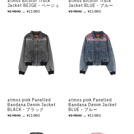
atmos Bicolor Truck
atmos Bicolor Truck
Jacket BEIGE - ベージュ
Jacket BLUE - ブルー
¥19800
→ ¥11880
¥19800
→ ¥11880
atmos pink Panelled
atmos pink Panelled
Bandana Denim Jacket
Bandana Denim Jacket
BLACK - ブラック
BLUE - ブルー
¥19800
→ ¥11880
¥19800
→ ¥11880