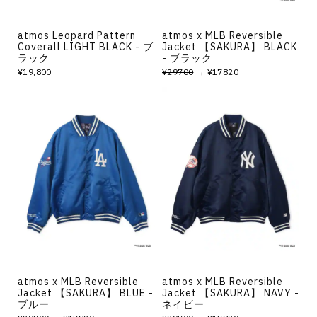
atmos Leopard Pattern
atmos x MLB Reversible
Coverall LIGHT BLACK - ブ
Jacket 【SAKURA】 BLACK
ラック
- ブラック
¥19,800
¥29700
→ ¥17820
atmos x MLB Reversible
atmos x MLB Reversible
Jacket 【SAKURA】 BLUE -
Jacket 【SAKURA】 NAVY -
ブルー
ネイビー