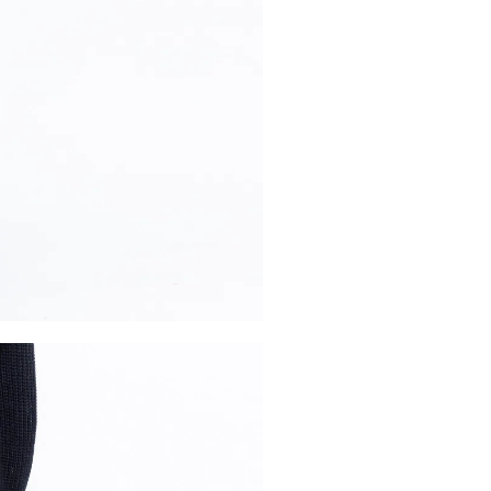
内いたしか
※ 店舗へ
※ 価格表
が生じる場