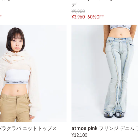
デ
¥9,900
F
¥3,960
60%OFF
nk バラクラバ ニットトップス
atmos pink フリンジ デニ
¥12,100