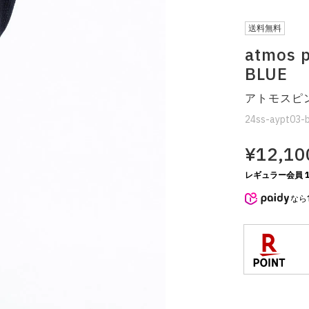
送料無料
atmo
BLUE
アトモスピ
24ss-aypt03-b
¥12,10
レギュラー会員 1
なら