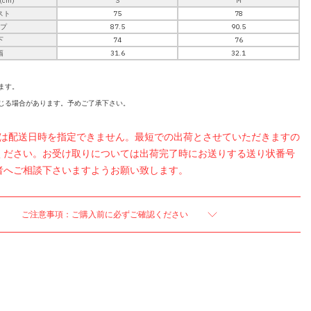
cm)
S
M
スト
75
78
ップ
87.5
90.5
下
74
76
幅
31.6
32.1
ます。
じる場合があります。予めご了承下さい。
品は配送日時を指定できません。最短での出荷とさせていただきますの
ください。お受け取りについては出荷完了時にお送りする送り状番号
者へご相談下さいますようお願い致します。
ご注意事項：ご購入前に必ずご確認ください