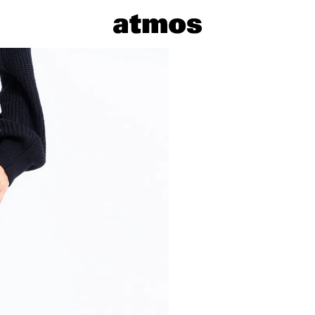
サイズを選
※ 在庫あ
※ 店舗在