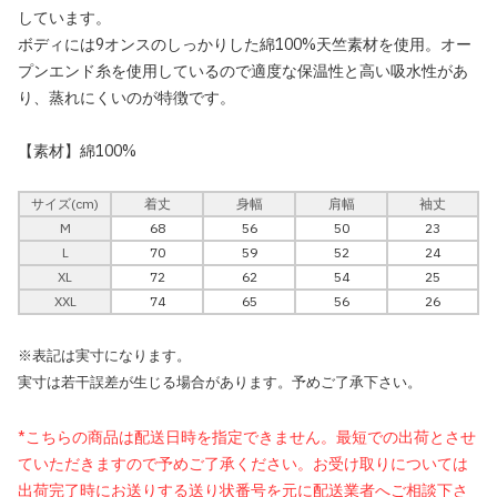
しています。
ボディには9オンスのしっかりした綿100%天竺素材を使用。オー
プンエンド糸を使用しているので適度な保温性と高い吸水性があ
り、蒸れにくいのが特徴です。
【素材】綿100%
サイズ(cm)
着丈
身幅
肩幅
袖丈
M
68
56
50
23
L
70
59
52
24
XL
72
62
54
25
XXL
74
65
56
26
※表記は実寸になります。
実寸は若干誤差が生じる場合があります。予めご了承下さい。
*こちらの商品は配送日時を指定できません。最短での出荷とさせ
ていただきますので予めご了承ください。お受け取りについては
出荷完了時にお送りする送り状番号を元に配送業者へご相談下さ