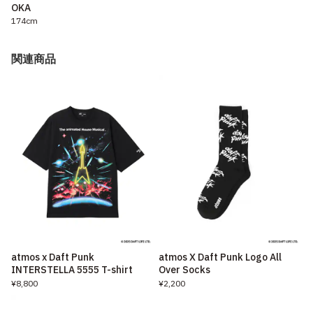
OKA
174cm
関連商品
atmos x Daft Punk
atmos X Daft Punk Logo All
INTERSTELLA 5555 T-shirt
Over Socks
¥8,800
¥2,200