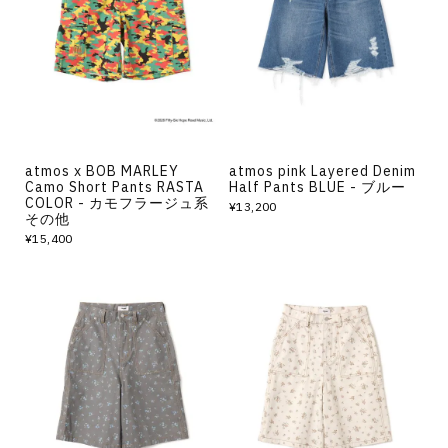
atmos x BOB MARLEY
atmos pink Layered Denim
Camo Short Pants RASTA
Half Pants BLUE - ブルー
COLOR - カモフラージュ系
¥13,200
その他
¥15,400