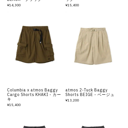
¥14,300
¥15,400
Columbia x atmos Baggy
atmos 2-Tuck Baggy
Cargo Shorts KHAKI - カー
Shorts BEIGE - ベージュ
キ
¥13,200
¥15,400