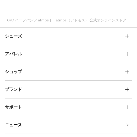
ハーフパンツ コスパ
atmos ニット
atmos 刺繍
ハーフパンツ レディース
ハーフパンツ ブラック
ハーフパンツ atmos pink
ハーフパンツ コットン素材
TOP
ハーフパンツ atmos | atmos（アトモス） 公式オンラインストア
ハーフパンツ 快適
ハーフパンツ 軽い
ハーフパンツ バギー
シューズ
アパレル
ショップ
ブランド
サポート
ニュース