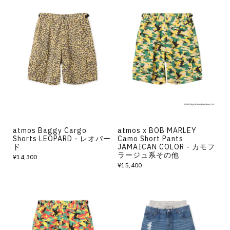
atmos Baggy Cargo
atmos x BOB MARLEY
Shorts LEOPARD - レオパー
Camo Short Pants
ド
JAMAICAN COLOR - カモフ
ラージュ系その他
¥14,300
¥15,400