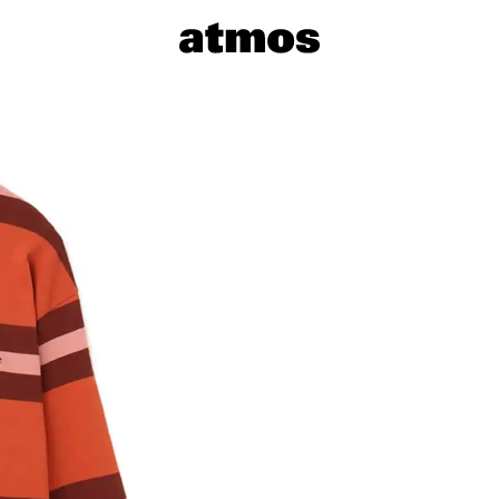
サイズを選
※ 在庫あ
※ 店舗在