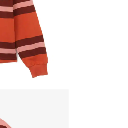
内いたしか
※ 店舗へ
※ 価格表
が生じる場