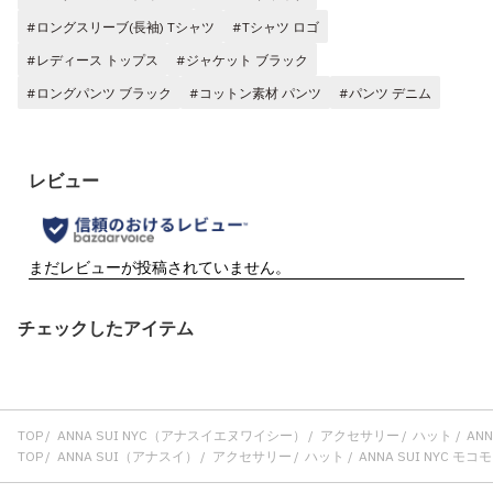
#ロングスリーブ(長袖) Tシャツ
#Tシャツ ロゴ
#レディース トップス
#ジャケット ブラック
#ロングパンツ ブラック
#コットン素材 パンツ
#パンツ デニム
チェックしたアイテム
TOP
ANNA SUI NYC（アナスイエヌワイシー）
アクセサリー
ハット
ANN
TOP
ANNA SUI（アナスイ）
アクセサリー
ハット
ANNA SUI NYC モコ