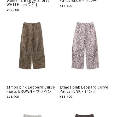
Women's Baggy Shorts
Pants BLUE - ブルー
WHITE - ホワイト
¥15,400
¥17,600
atmos pink Leopard Curve
atmos pink Leopard Curve
Pants BROWN - ブラウン
Pants PINK - ピンク
¥15,400
¥15,400