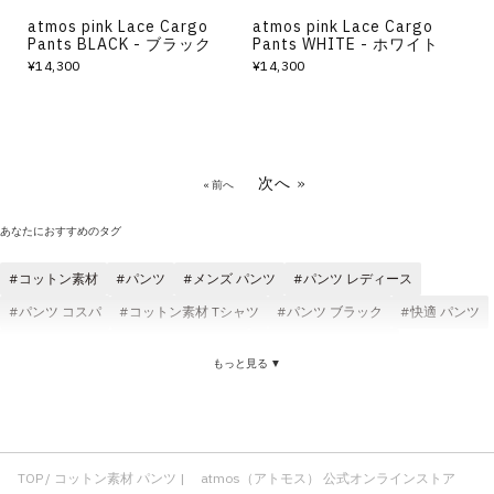
atmos pink Lace Cargo
atmos pink Lace Cargo
Pants BLACK - ブラック
Pants WHITE - ホワイト
¥14,300
¥14,300
次へ »
« 前へ
あなたにおすすめのタグ
コットン素材
パンツ
メンズ パンツ
パンツ レディース
パンツ コスパ
コットン素材 Tシャツ
パンツ ブラック
快適 パンツ
atmos パンツ
パンツ atmos pink
atmos コットン素材
もっと見る ▼
パンツ デニム
パンツ 刺繍
atmos pink コットン素材
パンツ ブルー
快適 コットン素材
ゆったり コットン素材
コットン素材 メンズ
コットン素材 コスパ
コットン素材 レディース
コットン素材 スウェット
コットン素材 ロングパンツ
TOP
コットン素材 パンツ | atmos（アトモス） 公式オンラインストア