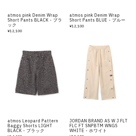
atmos pink Denim Wrap
atmos pink Denim Wrap
Short Pants BLACK - ブラ
Short Pants BLUE - ブルー
ック
¥12,100
¥12,100
atmos Leopard Pattern
JORDAN BRAND AS W J FLT
Baggy Shorts LIGHT
FLC FT SNPBTM WNGS
BLACK - ブラック
WHITE - ホワイト