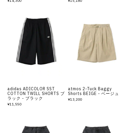
¥14,300
¥15,180
adidas ADICOLOR SST
atmos 2-Tuck Baggy
COTTON TWILL SHORTS ブ
Shorts BEIGE - ベージュ
ラック - ブラック
¥13,200
¥11,550