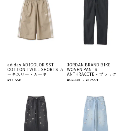
adidas ADICOLOR SST
JORDAN BRAND BIKE
COTTON TWILL SHORTS カ
WOVEN PANTS
ーキスリー - カーキ
ANTHRACITE - ブラック
¥11,550
¥17930
→ ¥12551