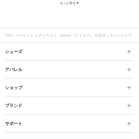
もっと見る ▼
ジャケット 刺繍
快適 レディース
ジャケット 軽い
ジャケット adidas
atmos ジャケット
ジャケット アウトドア
ジャケット ロゴ
ロングパンツ レディース
コスパ レディース
ブーツ レディース
レディース クラシック
メンズ レディース
TOP
ジャケット レディース | atmos（アトモス） 公式オンラインストア
シューズ
アパレル
ショップ
ブランド
サポート