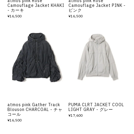
atmos pink Rose
atmos pink Rose
Camouflage Jacket KHAKI
Camouflage Jacket PINK -
- カーキ
ピンク
¥16,500
¥16,500
atmos pink Gather Track
PUMA CLRT JACKET COOL
Blouson CHARCOAL - チャ
LIGHT GRAY - グレー
コール
¥17,600
¥16,500