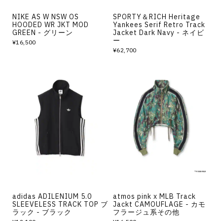
NIKE AS W NSW OS
SPORTY＆RICH Heritage
HOODED WR JKT MOD
Yankees Serif Retro Track
GREEN - グリーン
Jacket Dark Navy - ネイビ
ー
¥16,500
¥62,700
adidas ADILENIUM 5.0
atmos pink x MLB Track
SLEEVELESS TRACK TOP ブ
Jackt CAMOUFLAGE - カモ
ラック - ブラック
フラージュ系その他