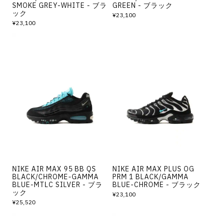
SMOKE GREY-WHITE - ブラ
GREEN - ブラック
ック
¥23,100
¥23,100
NIKE AIR MAX 95 BB QS
NIKE AIR MAX PLUS OG
BLACK/CHROME-GAMMA
PRM 1 BLACK/GAMMA
BLUE-MTLC SILVER - ブラ
BLUE-CHROME - ブラック
ック
¥23,100
¥25,520