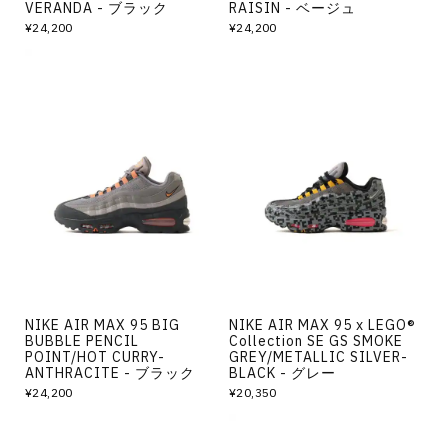
VERANDA - ブラック
RAISIN - ベージュ
¥24,200
¥24,200
NIKE AIR MAX 95 BIG
NIKE AIR MAX 95 x LEGO®
BUBBLE PENCIL
Collection SE GS SMOKE
POINT/HOT CURRY-
GREY/METALLIC SILVER-
ANTHRACITE - ブラック
BLACK - グレー
¥24,200
¥20,350