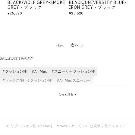
BLACK/WOLF GREY-SMOKE
BLACK/UNIVERSITY BLUE-
GREY - ブラック
IRON GREY - ブラック
¥25,520
¥25,520
次へ »
« 前へ
あなたにおすすめのタグ
クッション性
Air Max
スニーカー クッション性
ソックス(靴下) クッション性
Air Max スニーカー
サンダル クッション性
ブーツ クッション性
クッション性 メンズ
もっと見る ▼
快適 クッション性
耐久性 クッション性
通気性 クッション性
クッション性 コスパ
クッション性 レディース
足底パイル クッション性
Air Max サンダル
Air Max Tシャツ
ゆったり Air Max
TOP
クッション性 Air Max | atmos（アトモス） 公式オンラインストア