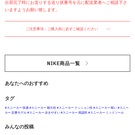
出荷完了時にお送りする送り状番号を元に配送業者へご相談下さ
いますようお願い致します。
ご注意事項：ご購入前に必ずご確認ください
NIKE商品一覧
あなたへのおすすめ
タグ
#スニーカー 快適
#スニーカー 耐久性
#スニーカー クッション性
#スニーカー 軽い
#スニー
カー 定番モデル
#スニーカー 歩きやすい
#スニーカー 視認性
#スニーカー ミッドソール
みんなの投稿