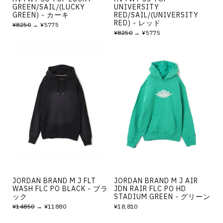
GREEN/SAIL/(LUCKY
UNIVERSITY
GREEN) - カーキ
RED/SAIL/(UNIVERSITY
RED) - レッド
¥8250
→ ¥5775
¥8250
→ ¥5775
JORDAN BRAND M J FLT
JORDAN BRAND M J AIR
WASH FLC PO BLACK - ブラ
JDN RAIR FLC PO HD
ック
STADIUM GREEN - グリーン
¥14850
→ ¥11880
¥18,810