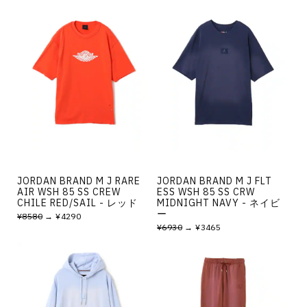
JORDAN BRAND M J RARE
JORDAN BRAND M J FLT
AIR WSH 85 SS CREW
ESS WSH 85 SS CRW
CHILE RED/SAIL - レッド
MIDNIGHT NAVY - ネイビ
ー
¥8580
→ ¥4290
¥6930
→ ¥3465