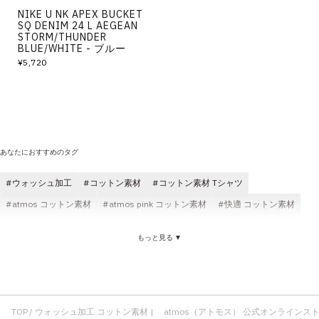
NIKE U NK APEX BUCKET
SQ DENIM 24 L AEGEAN
STORM/THUNDER
BLUE/WHITE - ブルー
¥5,720
あなたにおすすめのタグ
ウォッシュ加工
コットン素材
コットン素材 Tシャツ
atmos コットン素材
atmos pink コットン素材
快適 コットン素材
ゆったり コットン素材
コットン素材 パンツ
コットン素材 メンズ
もっと見る ▼
コットン素材 コスパ
コットン素材 レディース
コットン素材 スウェット
コットン素材 ロングパンツ
ウォッシュ加工 メンズ
Tシャツ ウォッシュ加工
ウォッシュ加工 コスパ
ウォッシュ加工 JORDAN BRAND
TOP
ウォッシュ加工 コットン素材 | atmos（アトモス） 公式オンラインス