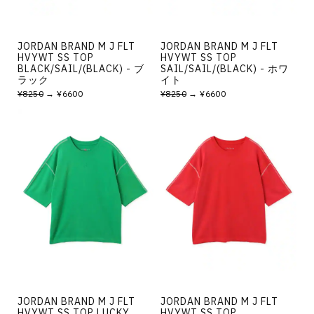
JORDAN BRAND M J FLT
JORDAN BRAND M J FLT
HVYWT SS TOP
HVYWT SS TOP
BLACK/SAIL/(BLACK) - ブ
SAIL/SAIL/(BLACK) - ホワ
ラック
イト
¥8250
→ ¥6600
¥8250
→ ¥6600
JORDAN BRAND M J FLT
JORDAN BRAND M J FLT
HVYWT SS TOP LUCKY
HVYWT SS TOP