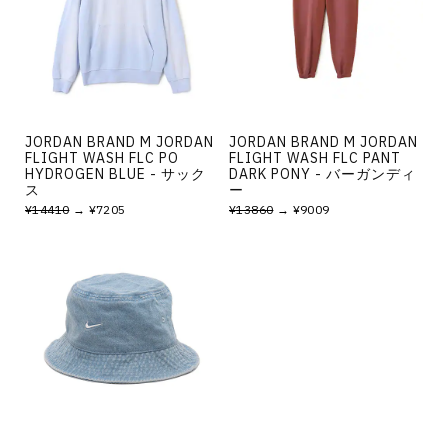
JORDAN BRAND M JORDAN
JORDAN BRAND M JORDAN
FLIGHT WASH FLC PO
FLIGHT WASH FLC PANT
HYDROGEN BLUE - サック
DARK PONY - バーガンディ
ス
ー
¥14410
→ ¥7205
¥13860
→ ¥9009