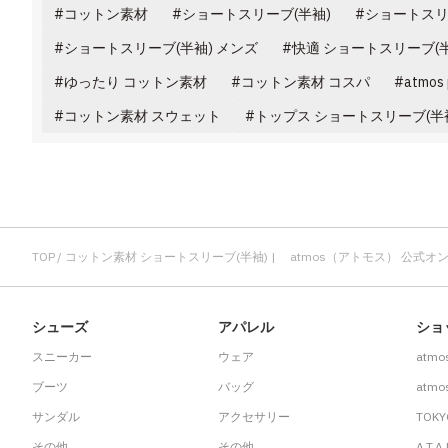
コットン素材
ショートスリーブ(半袖)
ショートスリ
ショートスリーブ(半袖) メンズ
快適 ショートスリーブ(半
ゆったり コットン素材
コットン素材 コスパ
atmo
コットン素材 スウェット
トップス ショートスリーブ(半
TOP
コットン素材 ショートスリーブ(半袖) | atmos（アトモス） 公式
シューズ
アパレル
ショ
スニーカー
ウェア
atmo
ブーツ
バッグ
atmos
サンダル
アクセサリー
TOKY
その他
その他
A.T.A