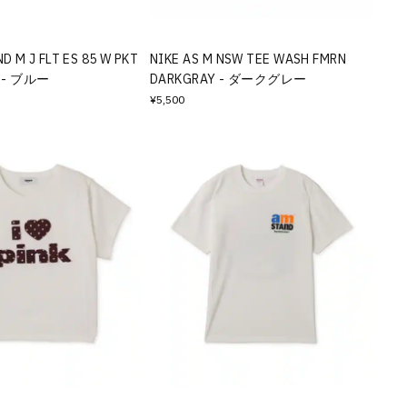
D M J FLT ES 85 W PKT
NIKE AS M NSW TEE WASH FMRN
E - ブルー
DARKGRAY - ダークグレー
¥5,500