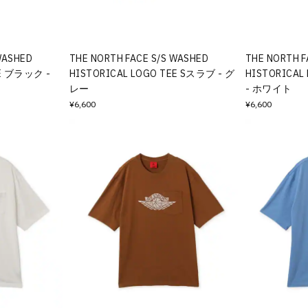
WASHED
THE NORTH FACE S/S WASHED
THE NORTH F
EE ブラック -
HISTORICAL LOGO TEE Sスラブ - グ
HISTORICAL
レー
- ホワイト
¥6,600
¥6,600