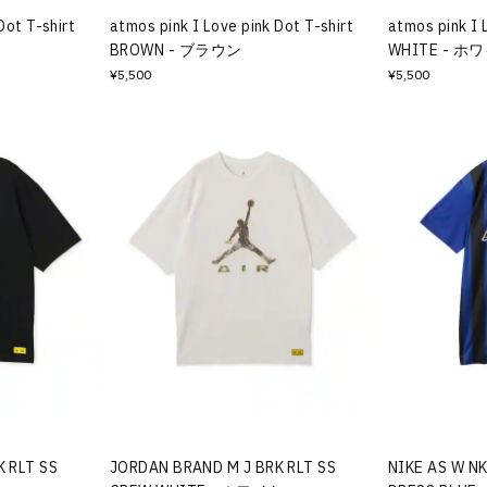
Dot T-shirt
atmos pink I Love pink Dot T-shirt
atmos pink I 
BROWN - ブラウン
WHITE - ホ
¥5,500
¥5,500
 RLT SS
JORDAN BRAND M J BRK RLT SS
NIKE AS W N