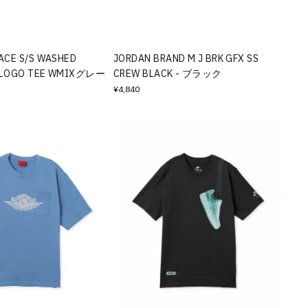
ACE S/S WASHED
JORDAN BRAND M J BRK GFX SS
 LOGO TEE WMIXグレー
CREW BLACK - ブラック
¥4,840