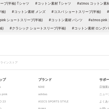
ーブ(半袖) Tシャツ
コットン素材 Tシャツ
atmos コットン素
袖)
コットン素材 メンズ
コスパ ショートスリーブ(半袖)
s pink ショートスリーブ(半袖)
コットン素材 パンツ
atmos pi
袖)
クラシック ショートスリーブ(半袖)
コットン素材 ロング
オンラインストア
ップ
ブランド
サポ
s
NIKE
店舗案
 pink
adidas
ニュー
O 23
ASICS SPORTS STYLE
よくあ
.D
PUMA
お問い