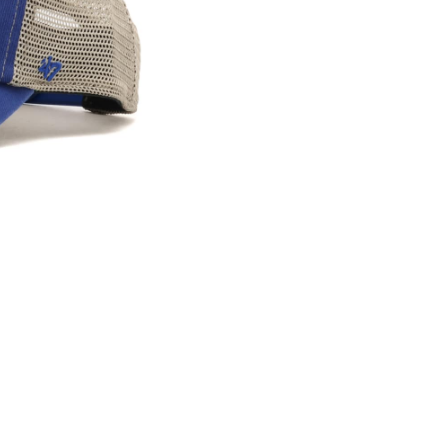
※ 店舗在
内いたしか
※ 店舗へ
※ 価格表
が生じる場