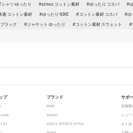
Tシャツ ゆったり
atmos コットン素材
ゆったり コスパ
快適 コットン素材
ゆったり NIKE
コットン素材 コスパ
ゆ
 ブラック
ジャケット ゆったり
コットン素材 スウェット
ップ
ブランド
サポ
s
NIKE
店舗案
 pink
adidas
ニュー
O 23
ASICS SPORTS STYLE
よくあ
.D
PUMA
お問い