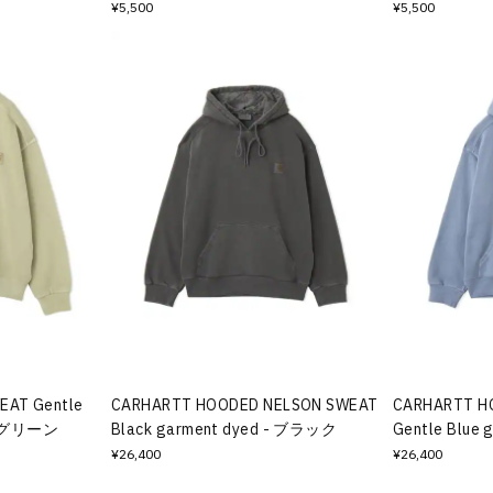
¥5,500
¥5,500
EAT Gentle
CARHARTT HOODED NELSON SWEAT
CARHARTT H
 - グリーン
Black garment dyed - ブラック
Gentle Blue
¥26,400
¥26,400