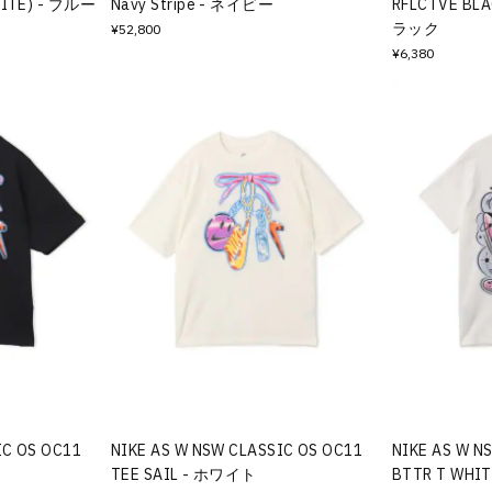
HITE) - ブルー
Navy Stripe - ネイビー
RFLCTVE BLA
ラック
¥52,800
¥6,380
IC OS OC11
NIKE AS W NSW CLASSIC OS OC11
NIKE AS W N
TEE SAIL - ホワイト
BTTR T WHI