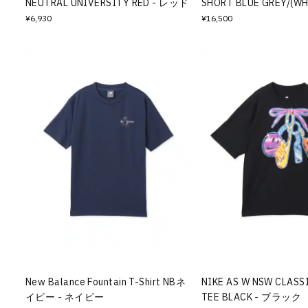
NEUTRAL UNIVERSITY RED - レッド
SHORT BLUE GREY/(W
¥6,930
¥16,500
New Balance Fountain T-Shirt NBネ
NIKE AS W NSW CLASS
イビー - ネイビー
TEE BLACK - ブラック