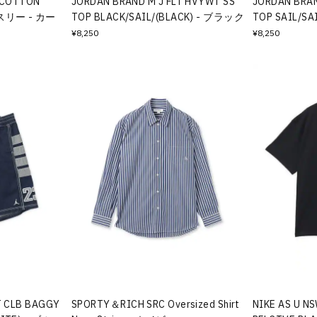
 COTTON
JORDAN BRAND M J FLT HVYWT SS
JORDAN BRAN
キスリー - カー
TOP BLACK/SAIL/(BLACK) - ブラック
TOP SAIL/SA
¥8,250
¥8,250
T CLB BAGGY
SPORTY＆RICH SRC Oversized Shirt
NIKE AS U N