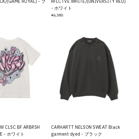
CK/(GAME ROYAL) - ブ
RFLCTVE WHITE/(UNIVERSITY RED)
- ホワイト
¥6,380
SW CLSC BF ARBRSH
CARHARTT NELSON SWEAT Black
TE - ホワイト
garment dyed - ブラック