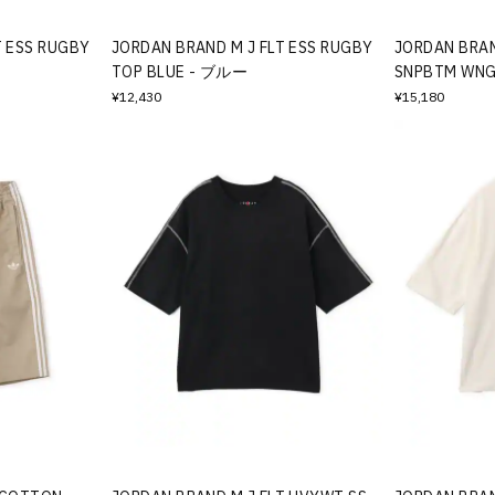
T ESS RUGBY
JORDAN BRAND M J FLT ESS RUGBY
JORDAN BRAND
TOP BLUE - ブルー
SNPBTM WN
¥12,430
¥15,180