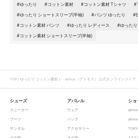
ゆったり
コットン素材
コットン素材 Tシャツ
ゆったり ショートスリーブ(半袖)
パンツ ゆったり
コットン素材 パンツ
ゆったり レディース
ゆったり
コットン素材 ショートスリーブ(半袖)
TOP
ゆったり コットン素材 | atmos（アトモス） 公式オンラインストア
シューズ
アパレル
ショ
スニーカー
ウェア
atmo
ブーツ
バッグ
atmos
サンダル
アクセサリー
TOKY
その他
その他
A.T.A