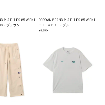
D M J FLT ES 85 W PKT
JORDAN BRAND M J FLT ES 85 W PKT
OWN - ブラウン
SS CRW BLUE - ブルー
¥8,250