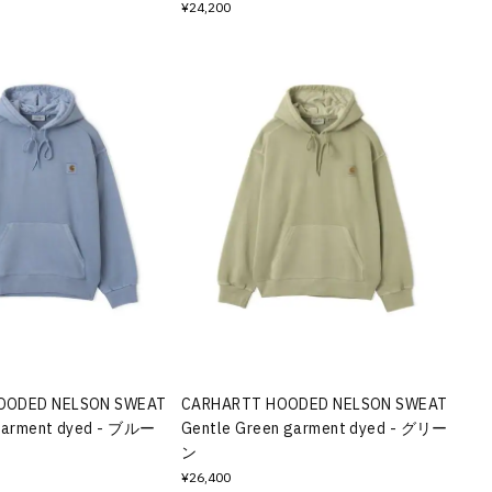
¥24,200
OODED NELSON SWEAT
CARHARTT HOODED NELSON SWEAT
 garment dyed - ブルー
Gentle Green garment dyed - グリー
ン
¥26,400