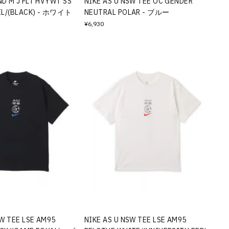
D M J FLT HVYWT SS
NIKE AS U NSW TEE OC GENDER
IL/(BLACK) - ホワイト
NEUTRAL POLAR - ブルー
¥6,930
SW TEE LSE AM95
NIKE AS U NSW TEE LSE AM95