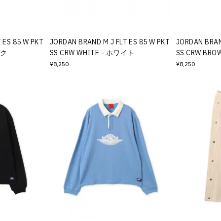
 ES 85 W PKT
JORDAN BRAND M J FLT ES 85 W PKT
JORDAN BRAN
ック
SS CRW WHITE - ホワイト
SS CRW BR
¥8,250
¥8,250