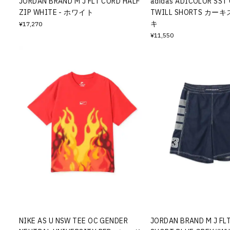
JORDAN BRAND M J FLT CORD HALF
adidas ADICOLOR SST
ZIP WHITE - ホワイト
TWILL SHORTS カー
キ
¥17,270
¥11,550
NIKE AS U NSW TEE OC GENDER
JORDAN BRAND M J FL