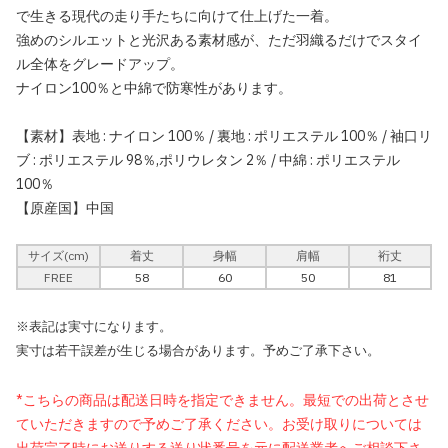
で生きる現代の走り手たちに向けて仕上げた一着。
強めのシルエットと光沢ある素材感が、ただ羽織るだけでスタイ
ル全体をグレードアップ。
ナイロン100％と中綿で防寒性があります。
【素材】表地 : ナイロン 100％ / 裏地 : ポリエステル 100％ / 袖口リ
ブ : ポリエステル 98％,ポリウレタン 2％ / 中綿 : ポリエステル
100％
【原産国】中国
サイズ(cm)
着丈
身幅
肩幅
裄丈
FREE
58
60
50
81
※表記は実寸になります。
実寸は若干誤差が生じる場合があります。予めご了承下さい。
*こちらの商品は配送日時を指定できません。最短での出荷とさせ
ていただきますので予めご了承ください。お受け取りについては