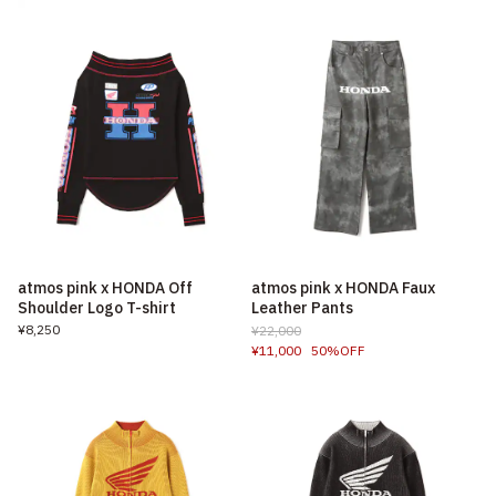
atmos pink x HONDA Off
atmos pink x HONDA Faux
Shoulder Logo T-shirt
Leather Pants
¥8,250
¥22,000
¥11,000
50%OFF