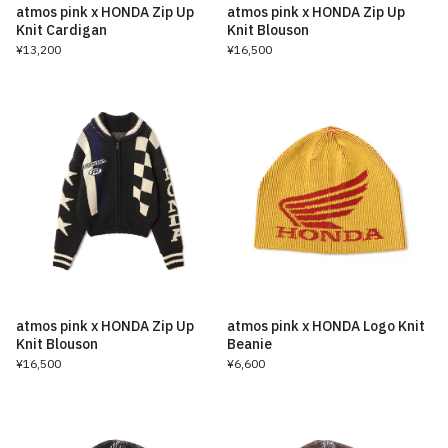
atmos pink x HONDA Zip Up
atmos pink x HONDA Zip Up
Knit Cardigan
Knit Blouson
¥13,200
¥16,500
atmos pink x HONDA Zip Up
atmos pink x HONDA Logo Knit
Knit Blouson
Beanie
¥16,500
¥6,600