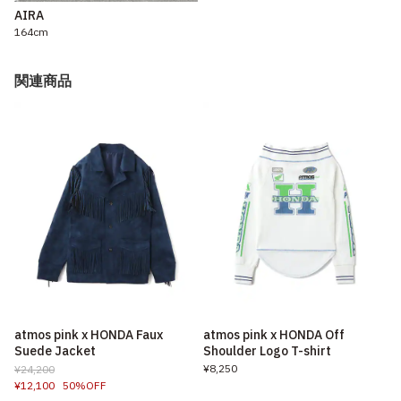
AIRA
164cm
関連商品
atmos pink x HONDA Faux
atmos pink x HONDA Off
Suede Jacket
Shoulder Logo T-shirt
¥8,250
¥24,200
¥12,100
50%OFF