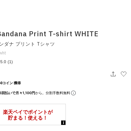
andana Print T-shirt WHITE
ンダナ プリント Tシャツ
wht
5.0
(1)
0コイン 獲得
6回払いで月々1,100円
から。分割手数料無料