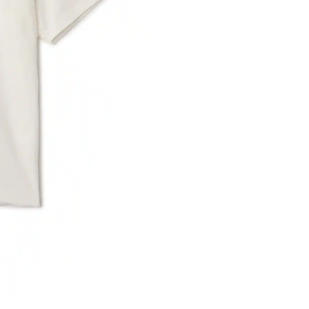
※ 店舗在
内いたしか
※ 店舗へ
※ 価格表
が生じる場