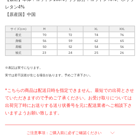
レタン4%
【原産国】中国
サイズ(cm)
M
L
XL
XXL
着丈
70
72
74
76
身幅
56
59
62
65
肩幅
50
52
54
56
袖丈
23
24
25
26
※表記は実寸になります。
実寸は若干誤差が生じる場合があります。予めご了承下さい。
*こちらの商品は配送日時を指定できません。最短での出荷とさせ
ていただきますので予めご了承ください。お受け取りについては
出荷完了時にお送りする送り状番号を元に配送業者へご相談下さ
いますようお願い致します。
ご注意事項：ご購入前に必ずご確認ください