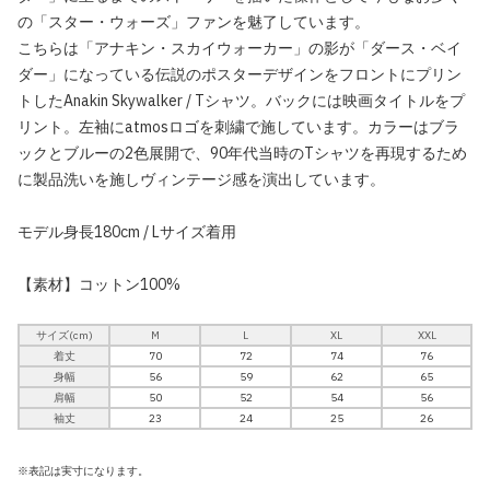
の「スター・ウォーズ」ファンを魅了しています。
こちらは「アナキン・スカイウォーカー」の影が「ダース・ベイ
ダー」になっている伝説のポスターデザインをフロントにプリン
トしたAnakin Skywalker / Tシャツ。バックには映画タイトルをプ
リント。左袖にatmosロゴを刺繍で施しています。カラーはブラ
ックとブルーの2色展開で、90年代当時のTシャツを再現するため
に製品洗いを施しヴィンテージ感を演出しています。
モデル身長180cm / Lサイズ着用
【素材】コットン100%
サイズ(cm)
M
L
XL
XXL
着丈
70
72
74
76
身幅
56
59
62
65
肩幅
50
52
54
56
袖丈
23
24
25
26
※表記は実寸になります。