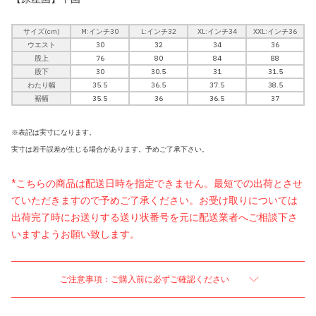
サイズ(cm)
M:インチ30
L:インチ32
XL:インチ34
XXL:インチ36
ウエスト
30
32
34
36
股上
76
80
84
88
股下
30
30.5
31
31.5
わたり幅
35.5
36.5
37.5
38.5
裾幅
35.5
36
36.5
37
※表記は実寸になります。
実寸は若干誤差が生じる場合があります。予めご了承下さい。
*こちらの商品は配送日時を指定できません。最短での出荷とさせ
ていただきますので予めご了承ください。お受け取りについては
出荷完了時にお送りする送り状番号を元に配送業者へご相談下さ
いますようお願い致します。
ご注意事項：ご購入前に必ずご確認ください