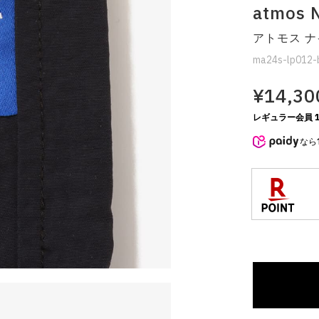
atmos 
アトモス ナ
ma24s-lp012-
¥14,30
レギュラー会員 1
なら