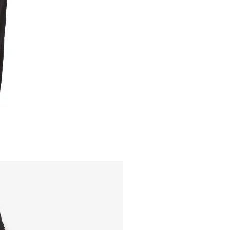
内いたしか
※ 店舗へ
※ 価格表
が生じる場