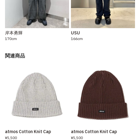
岸本勇輝
USU
170cm
166cm
関連商品
atmos Cotton Knit Cap
atmos Cotton Knit Cap
¥5,500
¥5,500