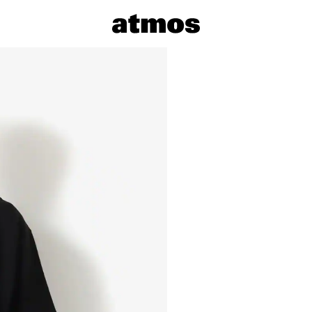
サイズを選
※ 在庫あ
※ 店舗在