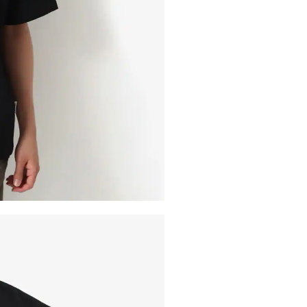
内いたしか
※ 店舗へ
※ 価格表
が生じる場