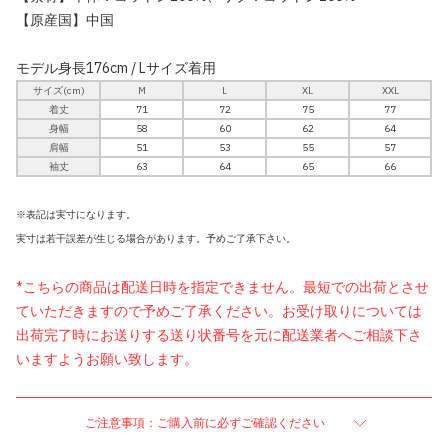
【原産国】中国
モデル身長176cm / Lサイズ着用
サイズ(cm)
M
L
XL
XXL
着丈
71
72
75
77
身幅
58
60
62
64
肩幅
51
53
55
57
袖丈
63
64
65
66
※表記は実寸になります。
実寸は若干誤差が生じる場合があります。予めご了承下さい。
*こちらの商品は配送日時を指定できません。最短での出荷とさせ
ていただきますので予めご了承ください。お受け取りについては
出荷完了時にお送りする送り状番号を元に配送業者へご相談下さ
いますようお願い致します。
ご注意事項：ご購入前に必ずご確認ください