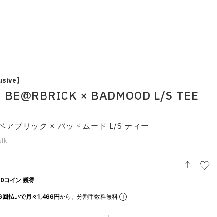
usive】
× BE@RBRICK × BADMOOD L/S TEE
 ベアブリック × バッドムード L/S ティー
blk
0コイン 獲得
6回払いで月々1,466円
から。分割手数料無料