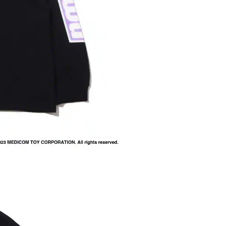
内いたしか
※ 店舗へ
※ 価格表
が生じる場