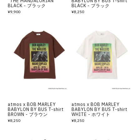
“THE MANDALORIAN”
BABYLON BY BUS T-shirt
BLACK - ブラック
BLACK - ブラック
¥9,900
¥8,250
atmos x BOB MARLEY
atmos x BOB MARLEY
BABYLON BY BUS T-shirt
BABYLON BY BUS T-shirt
BROWN - ブラウン
WHITE - ホワイト
¥8,250
¥8,250