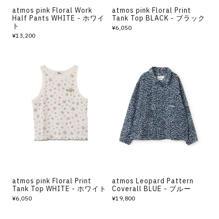
atmos pink Floral Work
atmos pink Floral Print
Half Pants WHITE - ホワイ
Tank Top BLACK - ブラック
ト
¥6,050
¥13,200
atmos pink Floral Print
atmos Leopard Pattern
Tank Top WHITE - ホワイト
Coverall BLUE - ブルー
¥6,050
¥19,800