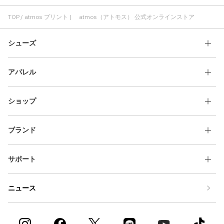
TOKYO23 プリント
コットン素材 プリント
atmos pink プリント
コラボ プリント
プリント コスパ
TOP
atmos プリント | atmos（アトモス） 公式オンラインストア
シューズ
アパレル
ショップ
ブランド
サポート
ニュース