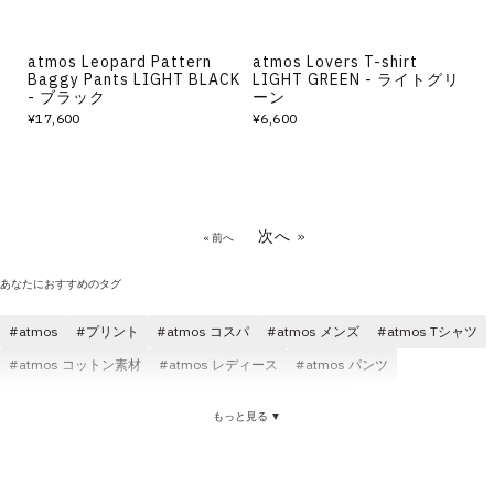
atmos Leopard Pattern
atmos Lovers T-shirt
Baggy Pants LIGHT BLACK
LIGHT GREEN - ライトグリ
- ブラック
ーン
¥17,600
¥6,600
次へ »
« 前へ
あなたにおすすめのタグ
atmos
プリント
atmos コスパ
atmos メンズ
atmos Tシャツ
atmos コットン素材
atmos レディース
atmos パンツ
Tシャツ プリント
atmos ロゴ
atmos ブラック
もっと見る ▼
atmos ショートスリーブ(半袖)
atmos ニット
atmos 刺繍
プリント パンツ
プリント メンズ
ロングパンツ プリント