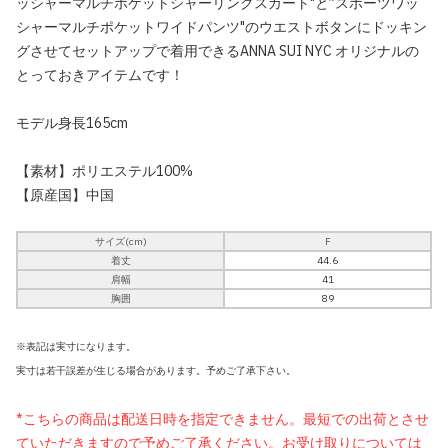
ッシャーマルチポケットシャーリングスカート"と”スポーツワッ
シャーマルチポケットワイドパンツ"のウエストボタンにドッキン
グさせてセットアップで着用できるANNA SUI NYC オリジナルの
とっておきアイテムです！
モデル身長165cm
【素材】ポリエステル100%
【原産国】中国
サイズ(cm)
F
着丈
44.6
肩幅
41
胸囲
89
※表記は実寸になります。
実寸は若干誤差が生じる場合があります。予めご了承下さい。
*こちらの商品は配送日時を指定できません。最短での出荷とさせ
ていただきますので予めご了承ください。お受け取りについては