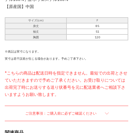
【原産国】中国
サイズ(cm)
F
身丈
85
袖丈
51
胸囲
120
※表記は実寸になります。
実寸は若干誤差が生じる場合があります。予めご了承下さい。
*こちらの商品は配送日時を指定できません。最短での出荷とさせ
ていただきますので予めご了承ください。お受け取りについては
出荷完了時にお送りする送り状番号を元に配送業者へご相談下さ
いますようお願い致します。
ご注意事項：ご購入前に必ずご確認ください
関連商品