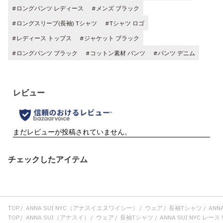
#ロングパンツ レディース
#メンズ ブラック
#ロングスリーブ(長袖) Tシャツ
#Tシャツ ロゴ
#レディース トップス
#ジャケット ブラック
#ロングパンツ ブラック
#コットン素材 パンツ
#パンツ デニム
チェックしたアイテム
TOP
ANNA SUI NYC（アナスイエヌワイシー）
ウェア
長袖Tシャツ
ANNA
TOP
ANNA SUI（アナスイ）
ウェア
長袖Tシャツ
ANNA SUI NYC レース