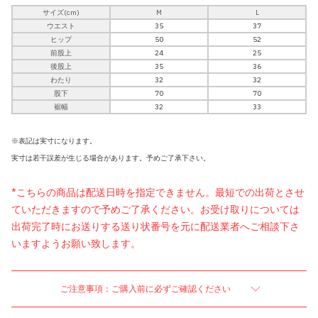
サイズ(cm)
M
L
ウエスト
35
37
ヒップ
50
52
前股上
24
25
後股上
35
36
わたり
32
32
股下
70
70
裾幅
32
33
※表記は実寸になります。
実寸は若干誤差が生じる場合があります。予めご了承下さい。
*こちらの商品は配送日時を指定できません。最短での出荷とさせ
ていただきますので予めご了承ください。お受け取りについては
出荷完了時にお送りする送り状番号を元に配送業者へご相談下さ
いますようお願い致します。
ご注意事項：ご購入前に必ずご確認ください