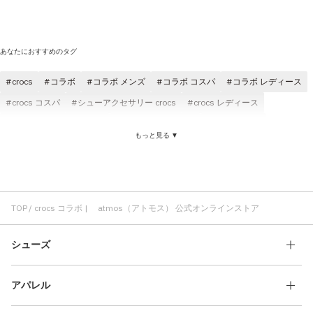
あなたにおすすめのタグ
crocs
コラボ
コラボ メンズ
コラボ コスパ
コラボ レディース
crocs コスパ
シューアクセサリー crocs
crocs レディース
crocs ジビッツ チャーム
crocs マルチカラー
crocs メンズ
もっと見る ▼
スニーカー コラボ
チャーム crocs
Tシャツ コラボ
crocs カスタマイズ
atmos コラボ
crocs ジビッツ
コラボ atmos pink
サンダル crocs
ブラック コラボ
コラボ ショートスリーブ(半袖)
コラボ パンツ
TOP
crocs コラボ | atmos（アトモス） 公式オンラインストア
シューズ
アパレル