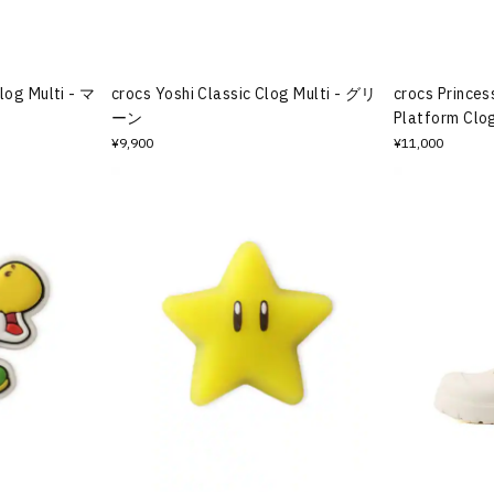
log Multi - マ
crocs Yoshi Classic Clog Multi - グリ
crocs Princes
ーン
Platform Clo
¥9,900
¥11,000