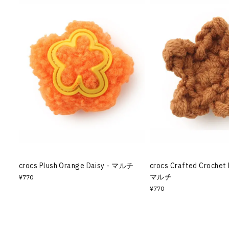
crocs Plush Orange Daisy - マルチ
crocs Crafted Crochet 
マルチ
¥770
¥770