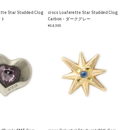
ette Star Studded Clog
crocs Loaferette Star Studded Clog
イト
Carbon - ダークグレー
¥14,300