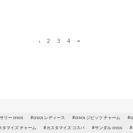
2
3
4
»
1
リー crocs
crocs レディース
crocs ジビッツ チャーム
スタマイズ チャーム
カスタマイズ コスパ
サンダル crocs