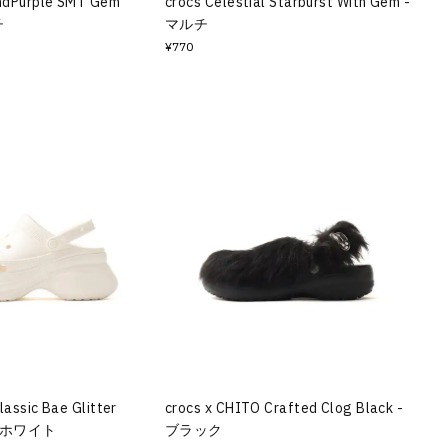
andPurple SMT Gem
crocs Celestial Starburst With Gem -
チ
マルチ
¥770
lassic Bae Glitter
crocs x CHITO Crafted Clog Black -
 - ホワイト
ブラック