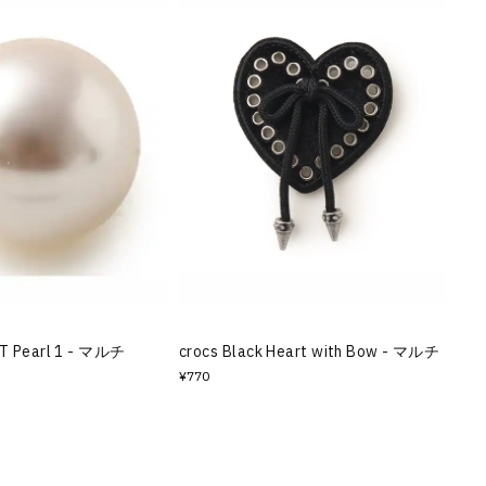
MT Pearl 1 - マルチ
crocs Black Heart with Bow - マルチ
¥770