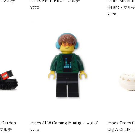
k - マルチ
crocs Pearl Bow - マルチ
crocs Silver
Heart - マル
¥770
¥770
t Garden
crocs 4LW Gaming Minifig - マルチ
crocs Crocs C
 - マルチ
ClgW Chalk
¥770