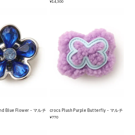
¥14,300
 and Blue Flower - マルチ
crocs Plush Purple Butterfly - マルチ
¥770