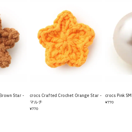
Brown Star -
crocs Crafted Crochet Orange Star -
crocs Pink S
マルチ
¥770
¥770