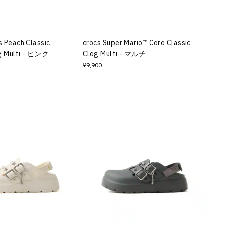
s Peach Classic
crocs Super Mario™ Core Classic
g Multi - ピンク
Clog Multi - マルチ
¥9,900