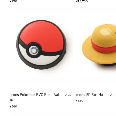
¥770
¥13,750
crocs Pokemon PVC Poke Ball - マル
crocs 3D Sun Hat - マ
チ
¥660
¥660