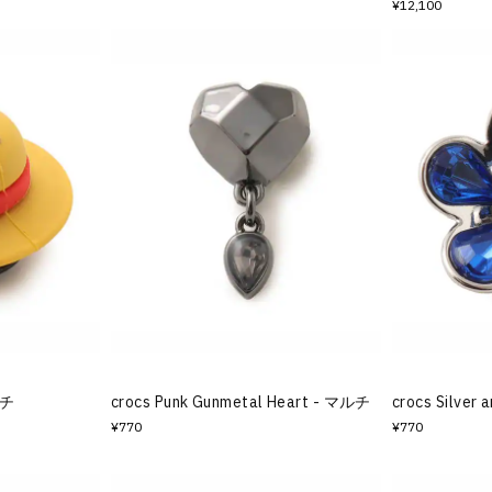
¥12,100
ルチ
crocs Punk Gunmetal Heart - マルチ
crocs Silver
¥770
¥770