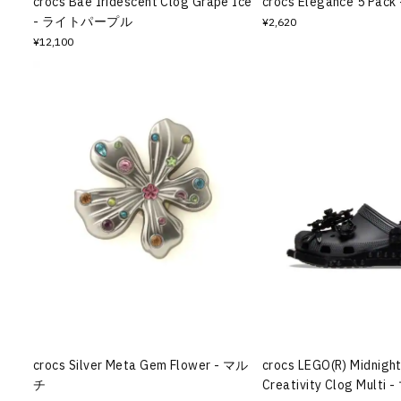
crocs Bae Iridescent Clog Grape Ice
crocs Elegance 5 Pac
- ライトパープル
¥2,620
¥12,100
crocs Silver Meta Gem Flower - マル
crocs LEGO(R) Midnigh
チ
Creativity Clog Multi