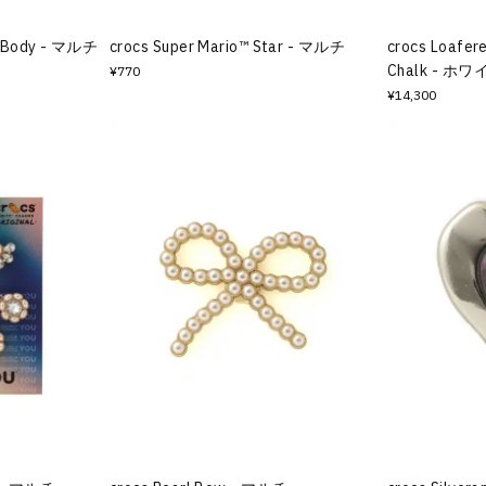
ll Body - マルチ
crocs Super Mario™ Star - マルチ
crocs Loafer
Chalk - ホワ
¥770
¥14,300