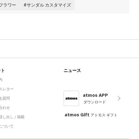
フラワー
サンダル カスタマイズ
ート
ニュース
内
スレター
atmos APP
る質問
ダウンロード
合わせ
atmos Gift
アトモス ギフト
し出し / 掲載
sについて