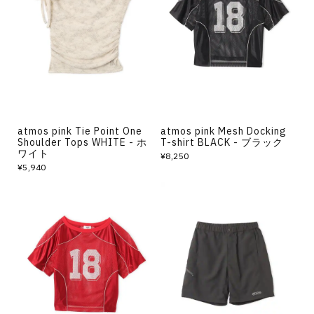
atmos pink Tie Point One
atmos pink Mesh Docking
Shoulder Tops WHITE - ホ
T-shirt BLACK - ブラック
ワイト
¥8,250
¥5,940