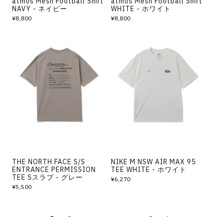
atmos Mesh Football Shirt
atmos Mesh Football Shirt
NAVY - ネイビー
WHITE - ホワイト
¥8,800
¥8,800
THE NORTH FACE S/S
NIKE M NSW AIR MAX 95
ENTRANCE PERMISSION
TEE WHITE - ホワイト
TEE Sスラブ - グレー
¥6,270
¥5,500