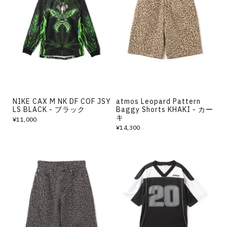
NIKE CAX M NK DF COF JSY
atmos Leopard Pattern
LS BLACK - ブラック
Baggy Shorts KHAKI - カー
キ
¥11,000
¥14,300