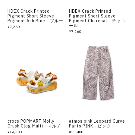
HDEX Crack Printed
HDEX Crack Printed
Pigment Short Sleeve
Pigment Short Sleeve
Pigment Ash Blue - ブルー
Pigment Charcoal - チャコ
ール
¥7,260
¥7,260
crocs POPMART Molly
atmos pink Leopard Curve
Crush Clog Multi - マルチ
Pants PINK - ピンク
¥14,300
¥15,400