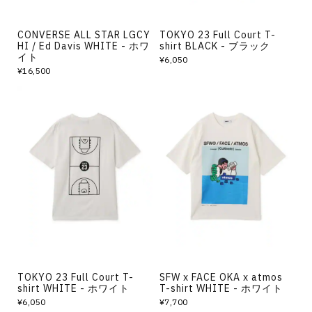
CONVERSE ALL STAR LGCY
TOKYO 23 Full Court T-
HI / Ed Davis WHITE - ホワ
shirt BLACK - ブラック
イト
¥6,050
¥16,500
TOKYO 23 Full Court T-
SFW x FACE OKA x atmos
shirt WHITE - ホワイト
T-shirt WHITE - ホワイト
¥6,050
¥7,700