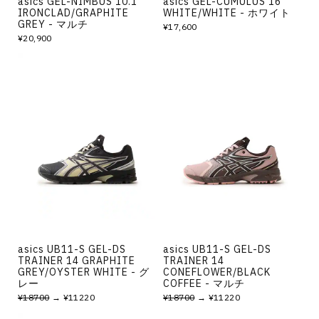
asics GEL-NIMBUS 10.1
asics GEL-CUMULUS 16
IRONCLAD/GRAPHITE
WHITE/WHITE - ホワイト
GREY - マルチ
¥17,600
¥20,900
asics UB11-S GEL-DS
asics UB11-S GEL-DS
TRAINER 14 GRAPHITE
TRAINER 14
GREY/OYSTER WHITE - グ
CONEFLOWER/BLACK
レー
COFFEE - マルチ
¥18700
→ ¥11220
¥18700
→ ¥11220