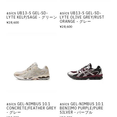
asics UB13-S GEL-SD-
asics UB13-S GEL-SD-
LYTE KELP/SAGE - グリーン
LYTE OLIVE GREY/RUST
ORANGE - グレー
¥28,600
¥28,600
asics GEL-NIMBUS 10.1
asics GEL-NIMBUS 10.1
CONCRETE/FEATHER GREY
BENIIMO PURPLE/PURE
- グレー
SILVER - パープル