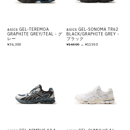
asics GEL-TEREMOA
asics GEL-SONOMA TR62
GRAPHITE GREY/TEAL - グ
BLACK/GRAPHITE GREY -
レー
ブラック
¥36,300
¥16500
→ ¥11550