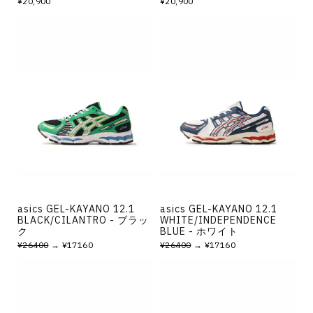
¥20,900
¥20,900
asics GEL-KAYANO 12.1
asics GEL-KAYANO 12.1
BLACK/CILANTRO - ブラッ
WHITE/INDEPENDENCE
ク
BLUE - ホワイト
¥26400
→ ¥17160
¥26400
→ ¥17160