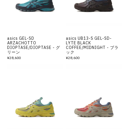
asics GEL-SD
asics UB13-S GEL-SD-
ARZACHOTTO
LYTE BLACK
DIOPTASE/DIOPTASE - グ
COFFEE/MIDNIGHT - ブラ
リーン
ック
¥28,600
¥28,600